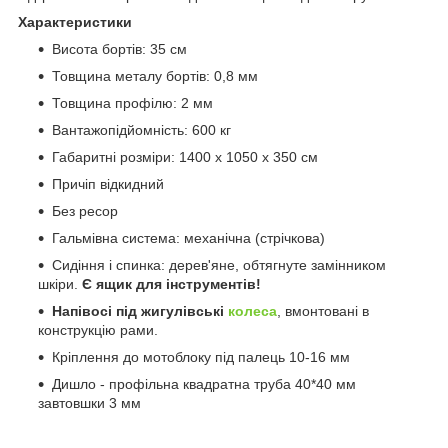
Характеристики
Висота бортів: 35 см
Товщина металу бортів: 0,8 мм
Товщина профілю: 2 мм
Вантажопідйомність: 600 кг
Габаритні розміри: 1400 х 1050 х 350 см
Причіп відкидний
Без ресор
Гальмівна система: механічна (стрічкова)
Сидіння і спинка: дерев'яне, обтягнуте замінником
шкіри.
Є ящик для інструментів!
Напівосі під жигулівські
колеса
, вмонтовані в
конструкцію рами.
Кріплення до мотоблоку під палець 10-16 мм
Дишло - профільна квадратна труба 40*40 мм
завтовшки 3 мм