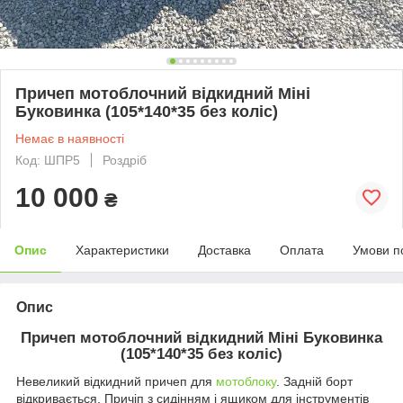
Причеп мотоблочний відкидний Міні
Буковинка (105*140*35 без коліс)
Немає в наявності
Код: ШПР5
Роздріб
10 000
₴
Опис
Характеристики
Доставка
Оплата
Умови п
Опис
Причеп мотоблочний відкидний Міні Буковинка
(105*140*35 без коліс)
Невеликий відкидний причеп для
мотоблоку
. Задній борт
відкривається. Причіп з сидінням і ящиком для інструментів