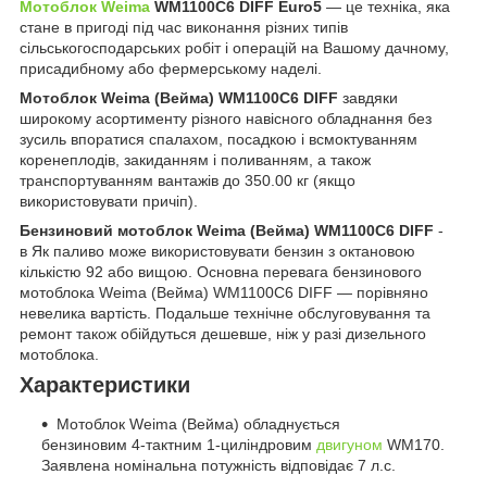
Мотоблок Weima
WM1100C6 DIFF Euro5
— це техніка, яка
стане в пригоді під час виконання різних типів
сільськогосподарських робіт і операцій на Вашому дачному,
присадибному або фермерському наделі.
Мотоблок Weima (Вейма) WM1100C6 DIFF
завдяки
широкому асортименту різного навісного обладнання без
зусиль впоратися спалахом, посадкою і всмоктуванням
коренеплодів, закиданням і поливанням, а також
транспортуванням вантажів до 350.00 кг (якщо
використовувати причіп).
Бензиновий мотоблок Weima (Вейма) WM1100C6 DIFF
-
в Як паливо може використовувати бензин з октановою
кількістю 92 або вищою. Основна перевага бензинового
мотоблока Weima (Вейма) WM1100C6 DIFF — порівняно
невелика вартість. Подальше технічне обслуговування та
ремонт також обійдуться дешевше, ніж у разі дизельного
мотоблока.
Характеристики
Мотоблок Weima (Вейма) обладнується
бензиновим 4-тактним 1-циліндровим
двигуном
WM170.
Заявлена номінальна потужність відповідає 7 л.с.