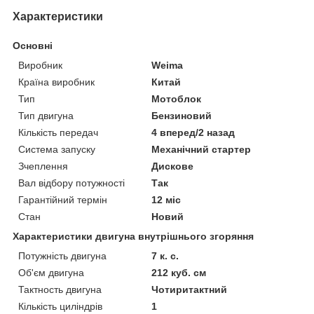
Характеристики
Основні
Виробник
Weima
Країна виробник
Китай
Тип
Мотоблок
Тип двигуна
Бензиновий
Кількість передач
4 вперед/2 назад
Система запуску
Механічний стартер
Зчеплення
Дискове
Вал відбору потужності
Так
Гарантійний термін
12 міс
Стан
Новий
Характеристики двигуна внутрішнього згоряння
Потужність двигуна
7 к. с.
Об'єм двигуна
212 куб. см
Тактность двигуна
Чотиритактний
Кількість циліндрів
1