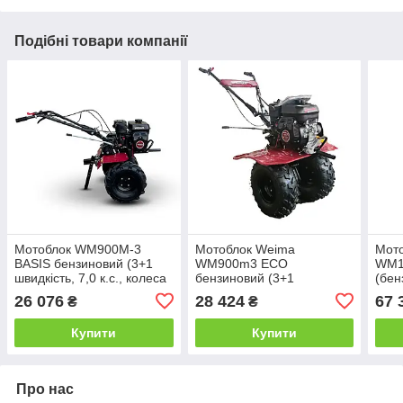
Подібні товари компанії
Мотоблок WM900M-3
Мотоблок Weima
Мот
BASIS бензиновий (3+1
WM900m3 ECO
WM1
швидкість, 7,0 к.с., колеса
бензиновий (3+1
(бен
19х7.00-8)
швидкість, 7,0 к.с., колеса
елек
26 076
28 424
67 
₴
₴
19х7.00-8)
розб
Купити
Купити
Про нас