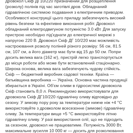
дровокол Скіф ДГ10/220 призначений для розщеплення
(розколу) полінів під час заготівлі дров. Обладнаний
гідравлічною системою подавання з електричним приводом.
Особливості конструкції цього приладу забезпечують високий
рівень безпеки та ефективне виконання робіт. Дровокол
обладнаний електродвигуном потужністю 3.0 кВт. Для запуску
пристрою необхідно під'єднати до електричної мережі з
напругою 220 В. Дровокол Скіф ДГ 10/220 має можливість
настроювання розколу поліней різного розміру: 56 см, 81.5
см, 107 см, а його діаметр має бути від 15 до 50 см. Попри
досить велика вага (162 кг), пристрій легко транспортується
до місця роботи або може бути встановлений стаціонарно.
Широка основа, велика вага забезпечують чудову стійкість.
Скіф — бюджетний виробник садової техніки. Країна —
батьківщина виробника — Україна. Основна частина продукції
збирається в Україні. Об'єм оливи в гідросистемі дровокола
Скіф становить 8,0 л. Рекомендуємо використовувати для
дровокола Скіф ДГ10/220 гідравлічну оливу відповідно до
сезону. У зимову пору року за температури нижче ніж +4 °C
використовуйте з дровколом всесезонне (зимове) гідравлічну
оливу. За температури вище +5 °C використовуйте літню
гідравлічну оливу. У разі використання олії, що не підходить
за сезоном, дровокол не працюватиме. Потужність 3000 Вт,
максимальне зусилля 10 000 кг — досить для розколювання