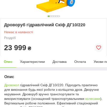
Дроворуб гідравлічний Скіф ДГ10/220
Немає в наявності
Роздріб
23 999
₴
Опис
Характеристики
Доставка
Оплата
Умови п
Опис
Дровокол
гідравлічний Скіф ДГ10/220. Підходить практично
для виконання будь-якої роботи з коліщатка дров. Дворучне
керування. Дроворуб зручно транспортувати та
використовувати (оснащений транспортувальними
колесами
).
Вертикальне робоче положення. Ефективний стаціонарний