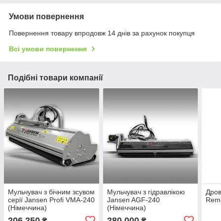
Умови повернення
Повернення товару впродовж 14 днів за рахунок покупця
Всі умови повернення
Подібні товари компанії
Мульчувач з бічним зсувом
Мульчувач з гідравлікою
Дров
серії Jansen Profi VMA-240
Jansen AGF-240
Reme
(Німеччина)
(Німеччина)
206 250
280 000
₴
₴