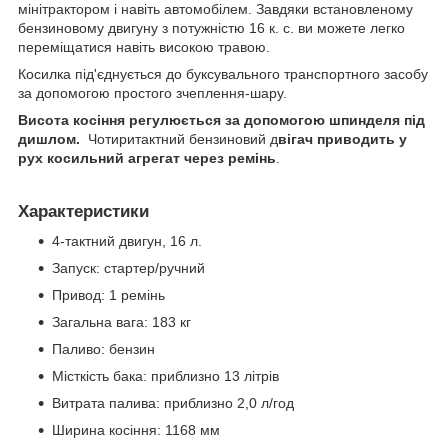
мінітрактором і навіть автомобілем. Завдяки встановленому
бензиновому двигуну з потужністю 16 к. с. ви можете легко
переміщатися навіть високою травою.
Косилка під'єднується до буксувального транспортного засобу
за допомогою простого зчеплення-шару.
Висота косіння регулюється за допомогою шпинделя під
дишлом.
Чотиритактний бензиновий д
вігач приводить у
рух косильний агрегат через ремінь
.
Характеристики
4-тактний двигун, 16 л.
Запуск: стартер/ручний
Привод: 1 ремінь
Загальна вага: 183 кг
Паливо: бензин
Місткість бака: приблизно 13 літрів
Витрата палива: приблизно 2,0 л/год
Ширина косіння: 1168 мм