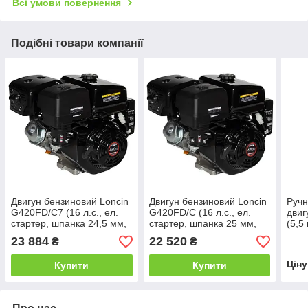
Всі умови повернення
Подібні товари компанії
Двигун бензиновий Loncin
Двигун бензиновий Loncin
Ручн
G420FD/С7 (16 л.с., ел.
G420FD/С (16 л.с., ел.
двиг
стартер, шпанка 24,5 мм,
стартер, шпанка 25 мм,
(5,5 
євро 5)
L=88,4мм, євро 5)
23 884
22 520
₴
₴
Цін
Купити
Купити