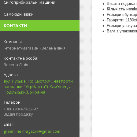
Снігоприбиральні машини
Висота подаван
Кількість ножів
Самохідні візки
Розміри вбунке
Габарити: 1180
Розміри упакув
КОНТАКТИ
Вага з упаковко
Інтернет-магазин «Зелена лінія»
Зелена Лінія
вул. Руська, 1(с. Смотрич, навпроти
заправки "УкрНафта"), Кам'янець-
Подільський, Україна
+380 (98) 470-22-97
Відділ продажу
greenline.magazin@gmail.com