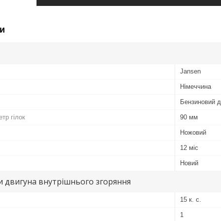
и
Jansen
Німеччина
Бензиновий д
тр гілок
90 мм
Ножовий
12 міс
Новий
и двигуна внутрішнього згоряння
15 к. с.
1