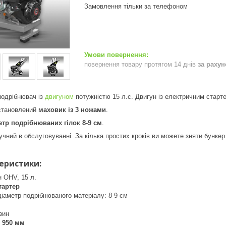
Замовлення тільки за телефоном
повернення товару протягом 14 днів
за раху
одрібнювач із
двигуном
потужністю 15 л.с. Двигун із електричним старт
становлений
маховик із 3 ножами
.
тр подрібнюваних гілок 8-9 см
.
ний в обслуговуванні. За кілька простих кроків ви можете зняти бункер 
теристики:
н OHV, 15 л.
тартер
іаметр подрібнюваного матеріалу: 8-9 см
зин
 950 мм