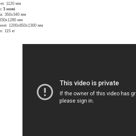
ня: 1120 мм
: 3 ножі
ра: 350x340 мм
x830x1280 мм
ання: 1200x850x1300 мм
ю: 115 кг