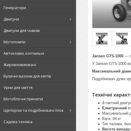
Генератори
Двигуни
Двигуни для човнів
Мотопомпи
Автоклави, коптильні
Jansen GTS-1000
— п
У Jansen GTS-1000 в
Жировловлювачі
Максимальний діаме
Вуличні вазони для квітів
Подрібнювач дуже зруч
Урни для сміття
Технічні харак
Мотоблочні причепи
4-тактний двигу
Електричний с
Щепорізи та подрібнювачі гілок
Максимальний д
Вага: 94 кг
Садова техніка
Тип палива: бен
Висота викиду: