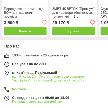
Перехідник на ремінь від
ЗМЕТИК ВЕТОК "Преміум"
Ступ
ВОМ для картоплі
для трактора (без конуса,
250/
преміум
триточ. кріп., 1-ст.
АРА 
заточування ножів)
3 500
29 170
1 0
₴
₴
(діаметр до 50 мм)
Купити
Купити
Про нас
100% позитивних з 26 відгуків за рік
Працює з 05.02.2011
м. Кам'янець-Подільський
вул. Руська, 1(с. Смотрич, навпроти заправки
"УкрНафта"), Кам'янець-Подільський, Україна
Контакти
Сьогодні працює з 09:00 до 18:00
Показати весь графік роботи