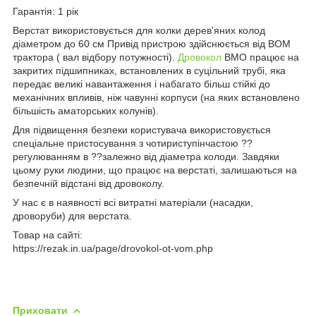
Гарантія: 1 рік
Верстат використовується для колки дерев'яних колод
діаметром до 60 см Привід пристрою здійснюється від ВОМ
трактора ( вал відбору потужності).
Дровокол
ВМО працює на
закритих підшипниках, встановлених в суцільний трубі, яка
передає великі навантаження і набагато більш стійкі до
механічних впливів, ніж чавунні корпуси (на яких встановлено
більшість аматорських колунів).
Для підвищення безпеки користувача використовується
спеціальне пристосування з чотириступінчастою ??
регулюванням в ??залежно від діаметра колоди. Завдяки
цьому руки людини, що працює на верстаті, залишаються на
безпечній відстані від дровоколу.
У нас є в наявності всі витратні матеріали (насадки,
дроворуби) для верстата.
Товар на сайті:
https://rezak.in.ua/page/drovokol-ot-vom.php
Приховати