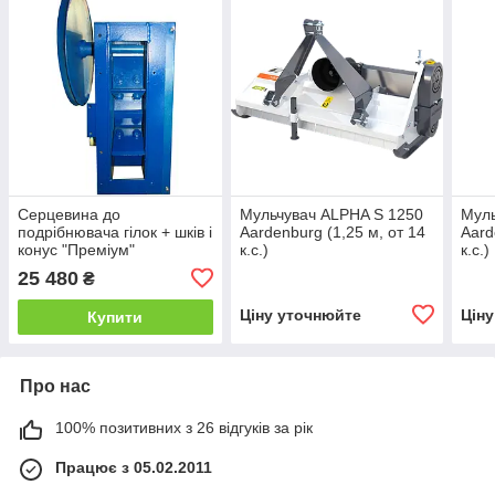
Серцевина до
Мульчувач ALPHA S 1250
Муль
подрібнювача гілок + шків і
Aardenburg (1,25 м, от 14
Aard
конус "Преміум"
к.с.)
к.с.)
25 480
₴
Ціну уточнюйте
Цін
Купити
Про нас
100% позитивних з 26 відгуків за рік
Працює з 05.02.2011