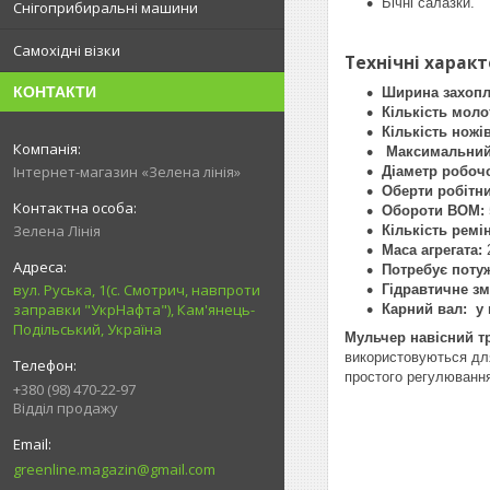
Бічні салазки.
Снігоприбиральні машини
Самохідні візки
Технічні харак
КОНТАКТИ
Ширина захоп
Кількість моло
Кількість ножі
Максимальний д
Інтернет-магазин «Зелена лінія»
Діаметр робочо
Оберти робітни
Обороти ВОМ:
Зелена Лінія
Кількість ремі
Маса агрегата:
2
Потребує потуж
вул. Руська, 1(с. Смотрич, навпроти
Гідравтичне з
заправки "УкрНафта"), Кам'янець-
Карний вал: у 
Подільський, Україна
Мульчер навісний т
використовуються для
простого регулювання
+380 (98) 470-22-97
Відділ продажу
greenline.magazin@gmail.com