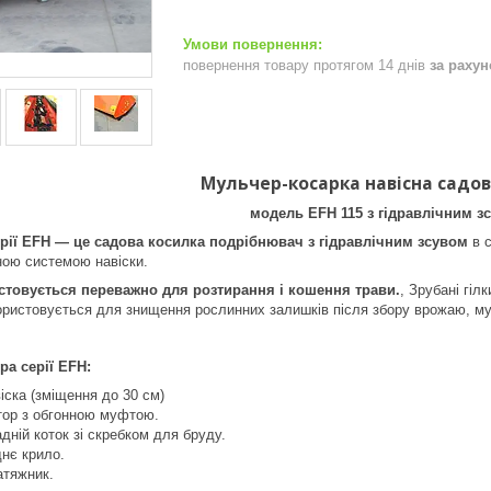
повернення товару протягом 14 днів
за раху
Мульчер-косарка навісна садо
модель EFH 115 з гідравлічним з
рії EFH — це садова косилка подрібнювач з гідравлічним зсувом
в с
ною системою навіски.
товується переважно для розтирання і кошення трави.
, Зрубані гіл
ористовується для знищення рослинних залишків після збору врожаю, му
а серії EFH:
іска (зміщення до 30 см)
тор з обгонною муфтою.
дній коток зі скребком для бруду.
нє крило.
атяжник.