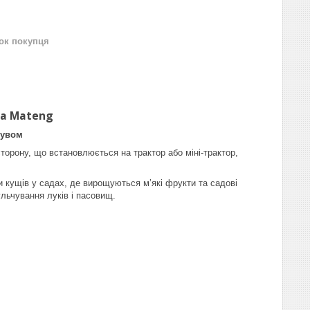
нок покупця
ва Mateng
сувом
торону, що встановлюється на трактор або міні-трактор,
ки кущів у садах, де вирощуються м’які фрукти та садові
льчування луків і пасовищ.