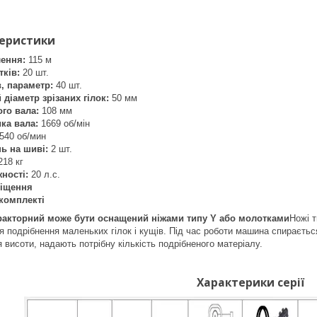
теристики
лення:
115 м
тків:
20 шт.
в, параметр:
40 шт.
іаметр зрізаних гілок:
50 мм
го вала:
108 мм
ка вала:
1669 об/мін
540 об/мин
нь на шиві:
2 шт.
18 кг
ності:
20 л.с.
міщення
комплекті
ракторний може бути оснащений ніжами типу Y або молотками
Ножі т
 подрібнення маленьких гілок і кущів. Під час роботи машина спирається 
 висоти, надають потрібну кількість подрібненого матеріалу.
Характерики серії