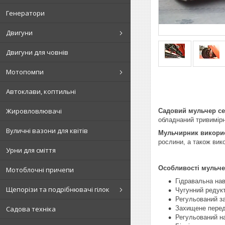
Генератори
Двигуни
Двигуни для човнів
Мотопомпи
Автоклави, коптильні
Жировловлювачі
Садовий мульчер се
обладнаний тривимір
Вуличні вазони для квітів
Мульчирник викорис
рослини, а також вик
Урни для сміття
Особливості мульчер
Мотоблочні причепи
Гідравальна нав
Щепорізи та подрібнювачі гілок
Чугунний редук
Регульований за
Захищене перед
Садова техніка
Регульований н