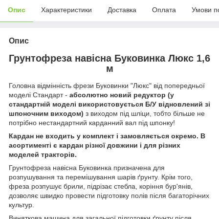
Опис
Характеристики
Доставка
Оплата
Умови п
Опис
Грунтофреза навісна Буковинка Люкс 1,6
м
Головна відмінність фрези Буковинки "Люкс" від попередньої
моделі Стандарт -
абсолютно новий редуктор (у
стандартній моделі використовується Б/У відновлений зі
шпоночним виходом)
з виходом під шліци, тобто більше не
потрібно нестандартний карданний вал під шпонку!
Кардан не входить у комплект і замовляється окремо. В
асортименті є кардан різної довжини і для різних
моделей тракторів.
Грунтофреза навісна Буковинка призначена для
розпушування та перемішування шарів ґрунту. Крім того,
фреза розпушує брили, підрізає стебла, коріння бур'янів,
дозволяє швидко провести підготовку полів після багаторічних
культур.
Виняткова машина для загальної підготовки ґрунту після