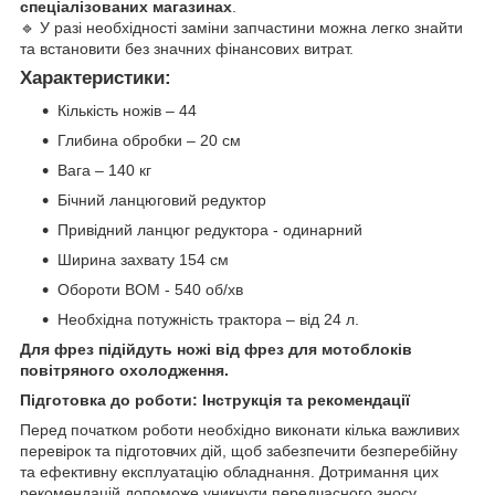
спеціалізованих магазинах
.
🔹 У разі необхідності заміни запчастини можна легко знайти
та встановити без значних фінансових витрат.
Характеристики:
Кількість ножів – 44
Глибина обробки – 20 см
Вага – 140 кг
Бічний ланцюговий редуктор
Привідний ланцюг редуктора - одинарний
Ширина захвату 154 см
Обороти ВОМ - 540 об/хв
Необхідна потужність трактора – від 24 л.
Для фрез підійдуть ножі від фрез для мотоблоків
повітряного охолодження.
Підготовка до роботи: Інструкція та рекомендації
Перед початком роботи необхідно виконати кілька важливих
перевірок та підготовчих дій, щоб забезпечити безперебійну
та ефективну експлуатацію обладнання. Дотримання цих
рекомендацій допоможе уникнути передчасного зносу