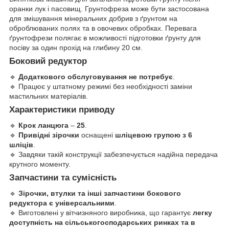
оранки лук і пасовищ. Грунтофреза може бути застосована
для змішування мінеральних добрив з ґрунтом на
оброблюваних полях та в овочевих обробках. Перевага
ґрунтофрези полягає в можливості підготовки ґрунту для
посіву за один прохід на глибину 20 см.
Боковий редуктор
🔹
Додаткового обслуговування не потребує
.
🔹 Працює у штатному режимі без необхідності заміни
мастильних матеріалів.
Характеристики приводу
🔹
Крок ланцюга
–
25
.
🔹
Привідні зірочки
оснащені
шліцевою групою з 6
шліців
.
🔹 Завдяки такій конструкції забезпечується надійна передача
крутного моменту.
Запчастини та сумісність
🔹
Зірочки, втулки та інші запчастини бокового
редуктора є універсальними
.
🔹 Виготовлені у вітчизняного виробника, що гарантує
легку
доступність на сільськогосподарських ринках та в