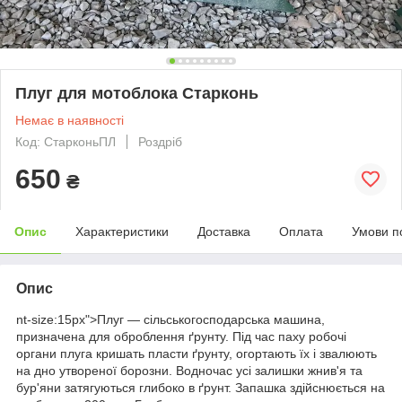
Плуг для мотоблока Старконь
Немає в наявності
Код: СтарконьПЛ
Роздріб
650
₴
Опис
Характеристики
Доставка
Оплата
Умови п
Опис
nt-size:15px">Плуг — сільськогосподарська машина,
призначена для оброблення ґрунту. Під час паху робочі
органи плуга кришать пласти ґрунту, огортають їх і звалюють
на дно утвореної борозни. Водночас усі залишки жнив'я та
бур'яни затягуються глибоко в ґрунт. Запашка здійснюється на