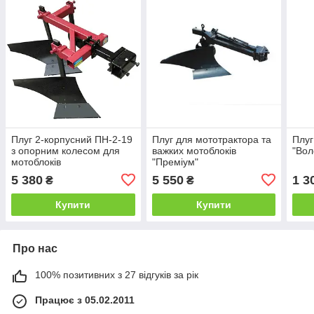
Плуг 2-корпусний ПН-2-19
Плуг для мототрактора та
Плуг
з опорним колесом для
важких мотоблоків
"Вол
мотоблоків
"Преміум"
5 380
5 550
1 3
₴
₴
Купити
Купити
Про нас
100% позитивних з 27 відгуків за рік
Працює з 05.02.2011