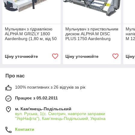
Мульчувач з гідравлікою
Мульчувач з приствольним
Муль
ALPHA M GRIZLY 1800
диском ALPHA M DISC
напі
Aardenburg (1,80 м, від 50
PLUS 1750 Aardenburg
M 12
к.с.)
(2,15 м, від 35 к.с.)
м, ві
Ціну уточнюйте
Ціну уточнюйте
Цін
Про нас
100% позитивних з 26 відгуків за рік
Працює з 05.02.2011
м. Кам'янець-Подільський
вул. Руська, 1(с. Смотрич, навпроти заправки
"УкрНафта"), Кам'янець-Подільський, Україна
Контакти