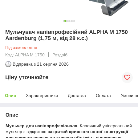
Мульчувач напівпрофесійний ALPHA M 1750
Aardenburg (1,75 м, від 28 к.с.)
Під замовлення
Код: ALPHA M 1750
Роздріб
Відправка з
21 серпня 2026
Ціну уточнюйте
Опис
Характеристики
Доставка
Оплата
Умови п
Опис
Мульчер для напівпрофесіонала.
Класичний універсальний
мульчер з відкритою
закритий кришкою нової конструкції
для пришвидшення видалення обрізків і підвищення