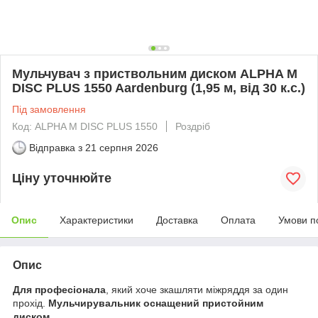
Мульчувач з приствольним диском ALPHA M
DISC PLUS 1550 Aardenburg (1,95 м, від 30 к.с.)
Під замовлення
Код: ALPHA M DISC PLUS 1550
Роздріб
Відправка з
21 серпня 2026
Ціну уточнюйте
Опис
Характеристики
Доставка
Оплата
Умови п
Опис
Для професіонала
, який хоче зкашляти міжряддя за один
прохід.
Мульчирувальник оснащений пристойним
диском.