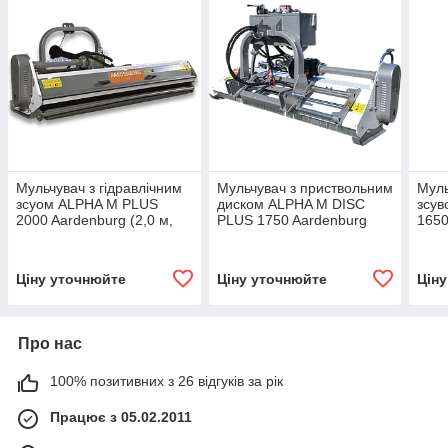
Мульчувач з гідравлічним
Мульчувач з приствольним
Муль
зсуом ALPHA M PLUS
диском ALPHA M DISC
зсув
2000 Aardenburg (2,0 м,
PLUS 1750 Aardenburg
1650
від 40 к.с.)
(2,15 м, від 35 к.с.)
від 2
Ціну уточнюйте
Ціну уточнюйте
Цін
Про нас
100% позитивних з 26 відгуків за рік
Працює з 05.02.2011