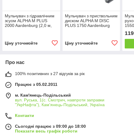
Мульчувач з гідравлічним
Мульчувач з приствольним
Муль
зсуом ALPHA M PLUS
диском ALPHA M DISC
рух
2000 Aardenburg (2,0 м,
PLUS 1750 Aardenburg
1550
від 40 к.с.)
(2,15 м, від 35 к.с.)
від 2
119
Ціну уточнюйте
Ціну уточнюйте
Про нас
100% позитивних з 27 відгуків за рік
Працює з 05.02.2011
м. Кам'янець-Подільський
вул. Руська, 1(с. Смотрич, навпроти заправки
"УкрНафта"), Кам'янець-Подільський, Україна
Контакти
Сьогодні працює з 09:00 до 18:00
Показати весь графік роботи