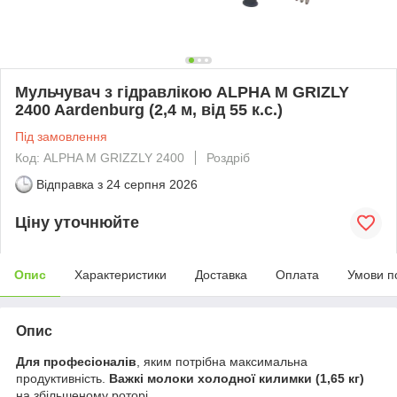
Мульчувач з гідравлікою ALPHA M GRIZLY
2400 Aardenburg (2,4 м, від 55 к.с.)
Під замовлення
Код: ALPHA M GRIZZLY 2400
Роздріб
Відправка з
24 серпня 2026
Ціну уточнюйте
Опис
Характеристики
Доставка
Оплата
Умови п
Опис
Для професіоналів
, яким потрібна максимальна
продуктивність.
Важкі молоки холодної килимки (1,65 кг)
на збільшеному роторі.