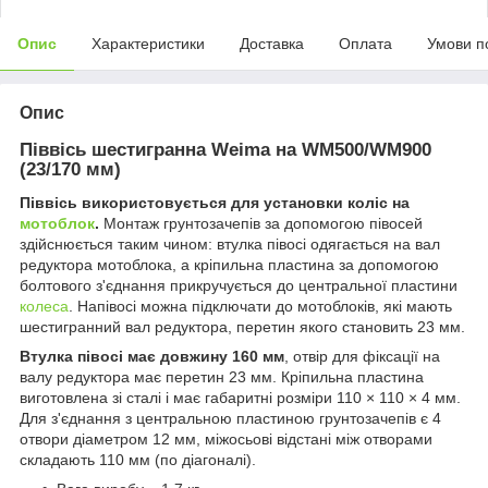
Опис
Характеристики
Доставка
Оплата
Умови п
Опис
Піввісь шестигранна Weima на WM500/WM900
(23/170 мм)
Піввісь використовується для установки коліс на
мотоблок
.
Монтаж грунтозачепів за допомогою півосей
здійснюється таким чином: втулка півосі одягається на вал
редуктора мотоблока, а кріпильна пластина за допомогою
болтового з'єднання прикручується до центральної пластини
колеса
. Напівосі можна підключати до мотоблоків, які мають
шестигранний вал редуктора, перетин якого становить 23 мм.
Втулка півосі має довжину 160 мм
, отвір для фіксації на
валу редуктора має перетин 23 мм. Кріпильна пластина
виготовлена ​​зі сталі і має габаритні розміри 110 × 110 × 4 мм.
Для з'єднання з центральною пластиною грунтозачепів є 4
отвори діаметром 12 мм, міжосьові відстані між отворами
складають 110 мм (по діагоналі).