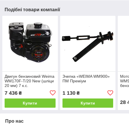
Подібні товари компанії
Двигун бензиновий Weima
Зчепка «WEIMA WM900»
Мот
WM170F-T/20 New (шліци
ПМ Преміум
WM9
20 мм) 7 к.с.
бенз
швид
7 436
1 130
₴
₴
19х7
28 
Купити
Купити
Про нас