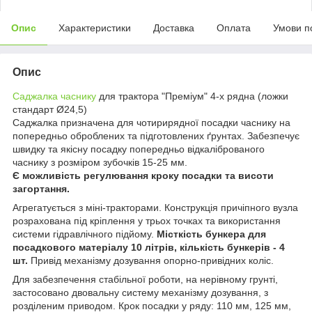
Опис
Характеристики
Доставка
Оплата
Умови п
Опис
Саджалка часнику
для трактора "Преміум" 4-х рядна (ложки
стандарт Ø24,5)
Саджалка призначена для чотирирядної посадки часнику на
попередньо оброблених та підготовлених ґрунтах. Забезпечує
швидку та якісну посадку попередньо відкаліброваного
часнику з розміром зубочків 15-25 мм.
Є можливість регулювання кроку посадки та висоти
загортання.
Агрегатується з міні-тракторами. Конструкція причіпного вузла
розрахована під кріплення у трьох точках та використання
системи гідравлічного підйому.
Місткість бункера для
посадкового матеріалу 10 літрів, кількість бункерів - 4
шт.
Привід механізму дозування опорно-привідних коліс.
Для забезпечення стабільної роботи, на нерівному грунті,
застосовано двовальну систему механізму дозування, з
розділеним приводом. Крок посадки у ряду: 110 мм, 125 мм,