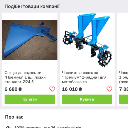
Подібні товари компанії
Секція до саджалки
Часникова сажалка
Часн
"Преміум" 1 ш., ложки
"Преміум" 2-рядна (для
1 ря
стандарт Ø24,5
мотоблока та
(лож
мототрактора, ложки
6 680
16 010
7 0
₴
₴
збільшені Ø34)
Купити
Купити
Про нас
100% позитивних з 26 відгуків за рік