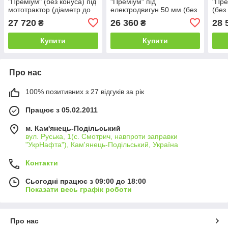
"Преміум" (без конуса) під
"Преміум" під
"Пре
мототрактор (діаметр до
електродвигун 50 мм (без
(без
50 мм) 2-бічне
конуса, без ременя,
2-ст
27 720
26 360
28 
₴
₴
заточування ножів
однобічне заточування
(діа
ножів)
Купити
Купити
Про нас
100% позитивних з 27 відгуків за рік
Працює з 05.02.2011
м. Кам'янець-Подільський
вул. Руська, 1(с. Смотрич, навпроти заправки
"УкрНафта"), Кам'янець-Подільський, Україна
Контакти
Сьогодні працює з 09:00 до 18:00
Показати весь графік роботи
Про нас