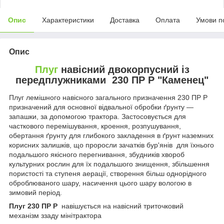
Опис
Характеристики
Доставка
Оплата
Умови п
Опис
Плуг
навісний двокорпусний із
передплужниками 230 ПР Р "Каменец"
Плуг лемішного навісного загального призначення 230 ПР Р
призначений для основної відвальної обробки ґрунту —
запашки, за допомогою трактора. Застосовується для
часткового перемішування, кроення, розпушування,
обертання ґрунту для глибокого закладення в ґрунт наземних
корисних залишків, що проросли зачатків бур'янів для їхнього
подальшого якісного перегнивання, збудників хвороб
культурних рослин для їх подальшого знищення, збільшення
пористості та ступеня аерації, створення більш однорідного
оброблюваного шару, насичення цього шару вологою в
зимовий період.
Плуг 230 ПР Р
навішується на навісний триточковий
механізм ззаду мінітрактора