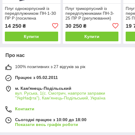
Плуг однокорпусний із
Плуг трикорпусний із
Плуг
передплужником ПН-1-30
передплужниками ПН-3-
пер
ПР Р (посилена
25 ПР Р (регулювання)
25 П
регулювання)
14 250
30 250
19 
₴
₴
Купити
Купити
Про нас
100% позитивних з 27 відгуків за рік
Працює з 05.02.2011
м. Кам'янець-Подільський
вул. Руська, 1(с. Смотрич, навпроти заправки
"УкрНафта"), Кам'янець-Подільський, Україна
Контакти
Сьогодні працює з 10:00 до 18:00
Показати весь графік роботи