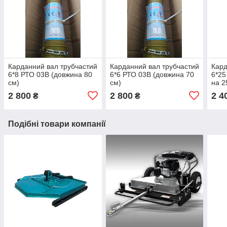
Карданний вал трубчастий
Карданний вал трубчастий
Кард
6*8 РТО 03В (довжина 80
6*6 РТО 03В (довжина 70
6*25
см)
см)
на 2
довж
2 800
2 800
2 4
₴
₴
Подібні товари компанії