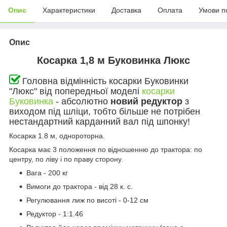
Опис
Характеристики
Доставка
Оплата
Умови п
Опис
Косарка 1,8 м Буковинка Люкс
Головна відмінність косарки Буковинки
"Люкс" від попередньої моделі
косарки
Буковинка
- абсолютно
новий редуктор
з
виходом під шліци, тобто більше не потрібен
нестандартний карданний вал під шпонку!
Косарка 1.8 м, однороторна.
Косарка має 3 положення по відношенню до трактора: по
центру, по ліву і по праву сторону.
Вага - 200 кг
Вимоги до трактора - від 28 к. с.
Регулювання лиж по висоті - 0-12 см
Редуктор - 1:1.46