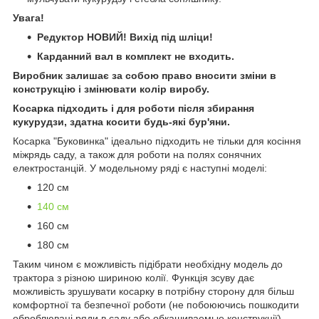
Увага!
Редуктор НОВИЙ! Вихід під шліци!
Карданний вал в комплект не входить.
Виробник залишає за собою право вносити зміни в
конструкцію і змінювати колір виробу.
Косарка підходить і для роботи після збирання
кукурудзи, здатна косити будь-які бур'яни.
Косарка "Буковинка" ідеально підходить не тільки для косіння
міжрядь саду, а також для роботи на полях сонячних
електростанцій. У модельному ряді є наступні моделі:
120 см
140 см
160 см
180 см
Таким чином є можливість підібрати необхідну модель до
трактора з різною шириною колії. Функція зсуву дає
можливість зрушувати косарку в потрібну сторону для більш
комфортної та безпечної роботи (не побоюючись пошкодити
оброблювані ряди в саду або обкашиваемые конструкції).