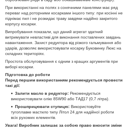
При використанні на полях з сонячними панелями має ряд
переваг над роторними косарками іншого типу: при косінні не
піднімає пил і не розкидає траву завдяки надійно закритого
корпусу косарки.
Випробування показали, що даний агрегат здатний
витримувати невластиві для виконання поставлених завдань
навантаження. Захист редуктора від різкого гальмування або
ударів, дозволяє використовувати косарку Буковинку Люкс на
складних територіях.
Простота обслуговування є одним з кращих аргументів при
виборі косарки.
Підготовка до роботи
Перед першим використанням рекомендується провести
такі дії:
Залити масло в редуктор:
Рекомендується
використовувати олію 85W90 або ТАД17 (0,7 літра).
Прошприцювати ступицю:
Використовуйте
тугоплавке мастило типу Літол 24 для надійної роботи
всіх рухомих елементів.
Увага! Виробник залишає за собою право вносити зміни