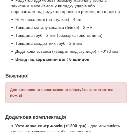
Редуктор йде через проміжну маточину (вона є
захисним механізмом у випадку ударів або
перевантажень, редуктор працює в режимі, що щадить)
Ножі незалежні (на втулках) - 4 шт.
Товщина металу косарки (бляхи) - 2 мм
Товщина труб - 2 мм (розварка товстостінна)
Товщина квадратних труб - 2,5 мм
Додаткова вставка (квадрат пыд ступицю) - 70*70 мм
Вихід під карданний вал: 6 шлицов
Важливо!
Для зменшення навантаження слідкуйте за гостротою
ножів!
Додаткова комплектація
Установка контр-ножів (+1200 грн)
- дає можливість
мульчувати кукурудзу і стебла соняшнику.