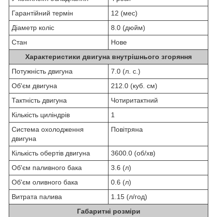
Гарантійний термін
12 (мес)
Діаметр коліс
8.0 (дюйм)
Стан
Нове
Характеристики двигуна внутрішнього згоряння
Потужність двигуна
7.0 (л. с.)
Об'єм двигуна
212.0 (куб. см)
Тактність двигуна
Чотиритактний
Кількість циліндрів
1
Система охолодження
Повітряна
двигуна
Кількість обертів двигуна
3600.0 (об/хв)
Об'єм паливного бака
3.6 (л)
Об'єм оливного бака
0.6 (л)
Витрата палива
1.15 (л/год)
Габаритні розміри