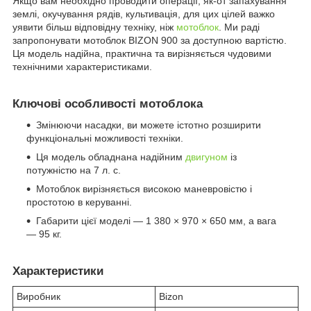
Якщо вам необхідно проводити операції, як-от запахування
землі, окучування рядів, культивація, для цих цілей важко
уявити більш відповідну техніку, ніж
мотоблок
. Ми раді
запропонувати мотоблок BIZON 900 за доступною вартістю.
Ця модель надійна, практична та вирізняється чудовими
технічними характеристиками.
Ключові особливості мотоблока
Змінюючи насадки, ви можете істотно розширити
функціональні можливості техніки.
Ця модель обладнана надійним
двигуном
із
потужністю на 7 л. с.
Мотоблок вирізняється високою маневровістю і
простотою в керуванні.
Габарити цієї моделі — 1 380 × 970 × 650 мм, а вага
— 95 кг.
Характеристики
Виробник
Bizon