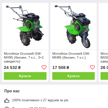
Мотоблок Grunwelt GW-
Мотоблок Grunwelt GW-
Мот
MH95 (бензин, 7 к.с., 3+1
MH85 (бензин, 7 к.с.)
BASI
швидкість)
швид
19х7
24 532
17 508
26 
₴
₴
Купити
Купити
Про нас
100% позитивних з 27 відгуків за рік