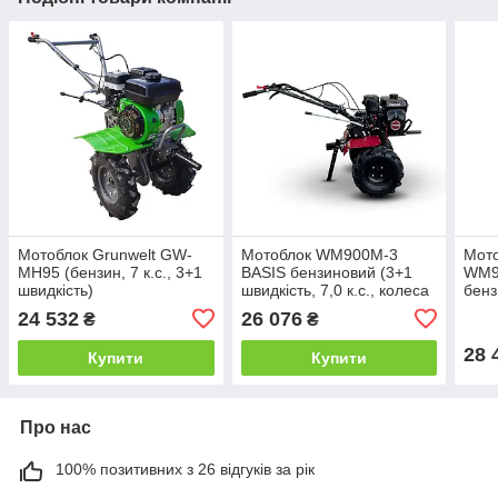
Мотоблок Grunwelt GW-
Мотоблок WM900M-3
Мот
MH95 (бензин, 7 к.с., 3+1
BASIS бензиновий (3+1
WM9
швидкість)
швидкість, 7,0 к.с., колеса
бенз
19х7.00-8)
швид
24 532
26 076
₴
₴
19х7
28 
Купити
Купити
Про нас
100% позитивних з 26 відгуків за рік