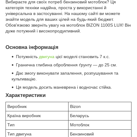
Вибираєте для своїх потреб бензиновий мотоблок? Ця
категорія техніки надійна, проста у використанні й
універсальна в застосуванні. На нашому сайті ви можете
знайти модель для ваших цілей на будь-який бюджет.
Обов'язково зверніть увагу на мотоблок BIZON 1100S LUX! Він
дуже потужний і високопродуктивний.
Основна інформація
Потужність
двигуна
цієї моделі становить 7 к.с.
Гранична глибина оброблення ґрунту — до 25 см.
Дає змогу виконувати запалення, розпушування та
культивацію.
Ця модель досить маневрена і водночас стійка.
Характеристики
Виробник
Bizon
Країна виробник
Беларусь
Тип
Мотоблок
Тип двигуна
Бензиновий