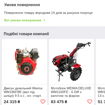
Умови повернення
Повернення товару впродовж 14 днів за рахунок покупця
Всі умови повернення
Подібні товари компанії
Двигун дизельний Weima
Мотоблок WEIMA DELUXE
Мот
WM186FBE (вал під
WM1100FE - 6 Diff з
WM11
шліци) 9.5 к.с., ел. старт.
капотом та фарою
13 к.
(для мотоблока
(бензин 16 к.с., ел.старт.,
24 315
83 475
51 
₴
₴
WM1100ВЕ)
КПП 4+2 скор, 5,00-12)