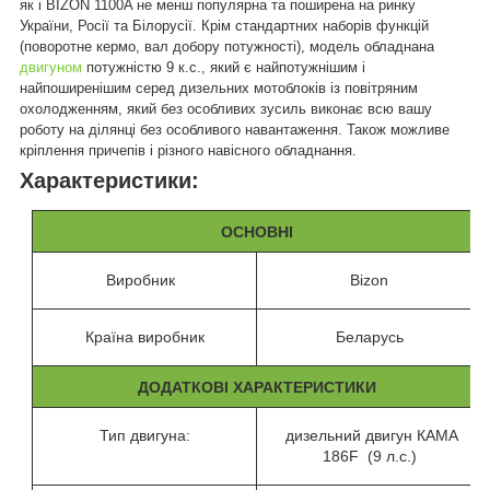
як і BIZON 1100A не менш популярна та поширена на ринку
України, Росії та Білорусії. Крім стандартних наборів функцій
(поворотне кермо, вал добору потужності), модель обладнана
двигуном
потужністю 9 к.с., який є найпотужнішим і
найпоширенішим серед дизельних мотоблоків із повітряним
охолодженням, який без особливих зусиль виконає всю вашу
роботу на ділянці без особливого навантаження. Також можливе
кріплення причепів і різного навісного обладнання.
Характеристики:
ОСНОВНІ
Виробник
Bizon
Країна виробник
Беларусь
ДОДАТКОВІ ХАРАКТЕРИСТИКИ
Тип двигуна:
дизельний двигун КАМА
186F (9 л.с.)