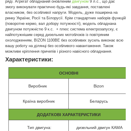
ряді. Агрегат обладнаний оновленим
двигуном
9 л.с., що дає
змогу виконувати практично будь-які завдання, поставлені
власником, без особливої напруги. Модель, дуже поширена на
ринку України, Росії та Білорусії. Крім стандартних наборів функцій
(поворотне кермо, вал добору потужності), модель обладнана
двигуном потужністю 9 к.с. + плюс система електрозапуску, є
найпотужнішим серед дизельних мотоблоків із повітряним
охолодженням, BIZON 1100BE без особливих зусиль виконає всю
вашу роботу на ділянці без особливого навантаження. Також
можливе кріплення причепів і різного навісного обладнання.
Характеристики:
ОСНОВНІ
Виробник
Bizon
Країна виробник
Беларусь
ДОДАТКОВІ ХАРАКТЕРИСТИКИ
Тип двигуна:
дизельний двигун КАМА