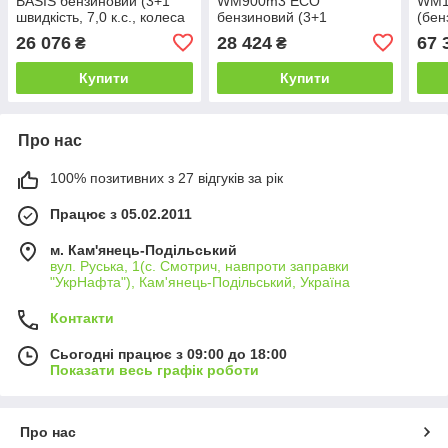
BASIS бензиновий (3+1
WM900m3 ECO
WM1
швидкість, 7,0 к.с., колеса
бензиновий (3+1
(бен
19х7.00-8)
швидкість, 7,0 к.с., колеса
елек
26 076
28 424
67 
₴
₴
19х7.00-8)
розб
Купити
Купити
Про нас
100% позитивних з 27 відгуків за рік
Працює з 05.02.2011
м. Кам'янець-Подільський
вул. Руська, 1(с. Смотрич, навпроти заправки
"УкрНафта"), Кам'янець-Подільський, Україна
Контакти
Сьогодні працює з 09:00 до 18:00
Показати весь графік роботи
Про нас