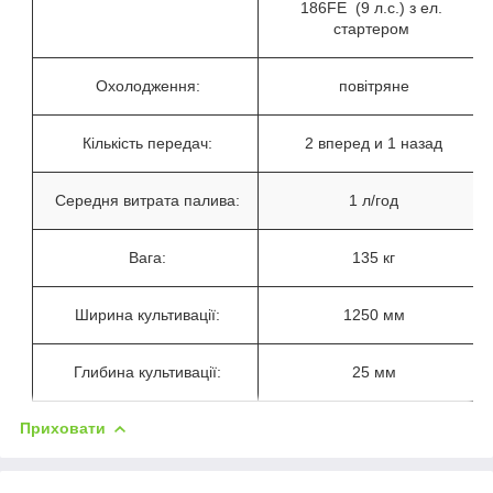
186FE (9 л.с.) з ел.
стартером
Охолодження:
повітряне
Кількість передач:
2 вперед и 1 назад
Середня витрата палива:
1 л/год
Вага:
135 кг
Ширина культивації:
1250 мм
Глибина культивації:
25 мм
Приховати