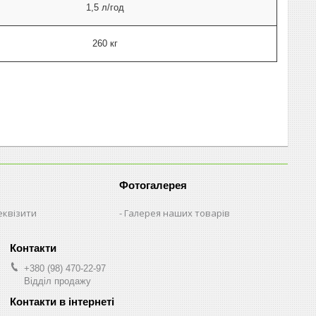
1,5 л/год
260 кг
Фотогалерея
еквізити
Галерея наших товарів
+380 (98) 470-22-97
Відділ продажу