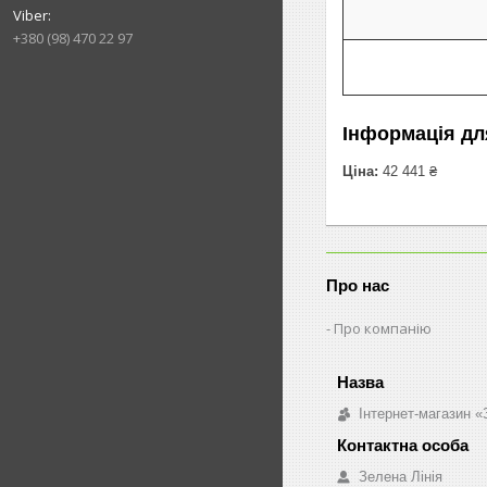
+380 (98) 470 22 97
Інформація дл
Ціна:
42 441 ₴
Про нас
Про компанію
Інтернет-магазин «
Зелена Лінія