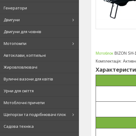
Генератори
Двигуни
Двигуни для човнів
Мотопомпи
Мотоблок
BIZON SH-1
Автоклави, коптильні
Комплектація: Активн
Жировловлювачі
Характеристи
Вуличні вазони для квітів
Урни для сміття
Мотоблочні причепи
Щепорізи та подрібнювачі гілок
Садова техніка