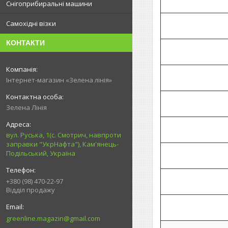
Снігоприбиральні машини
Самохідні візки
КОНТАКТИ
Інтернет-магазин «Зелена лінія»
Зелена Лінія
вул. Руська, 1(с. Смотрич, навпроти
заправки "УкрНафта"), Кам'янець-
Подільський, Україна
+380 (98) 470-22-97
Відділ продажу
greenline.magazin@gmail.com