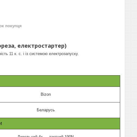
нок покупця
 фреза, електростартер)
ть 11 к. с. і із системою електрозапуску.
Bizon
Беларусь
И
Дизельний 4х — тактний 190N