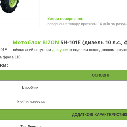
повернення товару протягом 14 днів
за раху
Мотоблок BIZON
SH-101E (дизель 10 л.с.,
01E ― обладнаний потужним
двигуном
із водяним охолодженням потужніс
а фреза 110.
ки:
ОСНОВНІ
Виробник
Країна виробник
ДОДАТКОВІ ХАРАКТЕРИСТИК
Тип Двигуна: