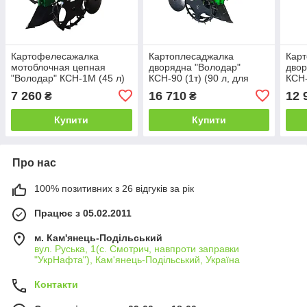
Картофелесажалка
Картоплесаджалка
Кар
мотоблочная цепная
дворядна "Володар"
двор
"Володар" КСН-1М (45 л)
КСН-90 (1т) (90 л, для
КСН-
с бункером для
мототрактора під 1-
мото
7 260
16 710
12 
₴
₴
удобрений
точкову навіску) з
мото
бункером
Купити
Купити
Про нас
100% позитивних з 26 відгуків за рік
Працює з 05.02.2011
м. Кам'янець-Подільський
вул. Руська, 1(с. Смотрич, навпроти заправки
"УкрНафта"), Кам'янець-Подільський, Україна
Контакти