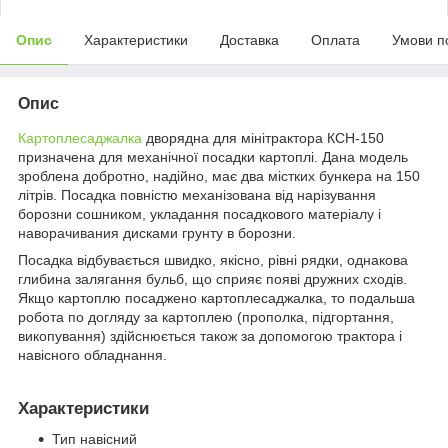
Опис
Характеристики
Доставка
Оплата
Умови п
Опис
Картоплесаджалка
дворядна для мінітрактора КСН-150
призначена для механічної посадки картоплі. Дана модель
зроблена добротно, надійно, має два містких бункера на 150
літрів. Посадка повністю механізована від нарізування
борозни сошником, укладання посадкового матеріалу і
наворачивания дисками грунту в борозни.
Посадка відбувається швидко, якісно, рівні рядки, однакова
глибина залягання бульб, що сприяє появі дружних сходів.
Якщо картоплю посаджено картоплесаджалка, то подальша
робота по догляду за картоплею (прополка, підгортання,
викопування) здійснюється також за допомогою трактора і
навісного обладнання.
Характеристики
Тип навісний