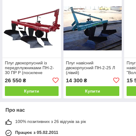
Плуг двокорпусний із
Плуг навісний
Плуг
передплужниками ПН-2-
двокорпусний ПН-2-25 Л
наві
30 ПР Р (посилене
(лівий)
"Вол
регулювання)
26 550
14 300
15 
₴
₴
Купити
Купити
Про нас
100% позитивних з 26 відгуків за рік
Працює з 05.02.2011