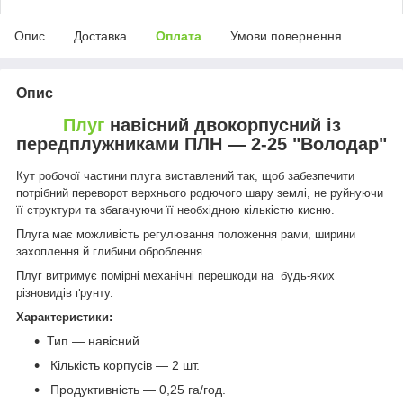
Опис
Доставка
Оплата
Умови повернення
Опис
Плуг
навісний двокорпусний із
передплужниками ПЛН — 2-25 "Володар"
Кут робочої частини плуга виставлений так, щоб забезпечити
потрібний переворот верхнього родючого шару землі, не руйнуючи
її структури та збагачуючи її необхідною кількістю кисню.
Плуга має можливість регулювання положення рами, ширини
захоплення й глибини оброблення.
Плуг витримує помірні механічні перешкоди на будь-яких
різновидів ґрунту.
Характеристики:
Тип — навісний
Кількість корпусів — 2 шт.
Продуктивність — 0,25 га/год.