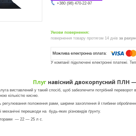
+380 (98) 470-22-97
повернення товару протягом 14 днів
за раху
У компанії підключені електронні платежі. Те
Плуг
навісний двокорпусний ПЛН —
плуга виставлений у такий спосіб, щоб забезпечити потрібний переворот 
дною кількістю кисню.
ь регулювання положення рами, ширини захоплення й глибини обробленн
і механічні перешкоди на будь-яких різновидів ґрунту.
кторами ― 22 ― 25 л с.