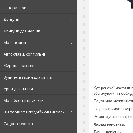
Генератори
Двигуни
Двигуни для човнів
Мотопомпи
Автоклави, коптильні
Жировловлювачі
Вуличні вазони для квітів
Кут робочої частини 
Урни для сміття
збагачуючи її необхі
Мотоблочні причепи
Плуга має можливіст
Плуг витримує помірн
Щепорізи та подрібнювачі гілок
Агрегатується з тра
Садова техніка
Характеристики:
Тип — навісний