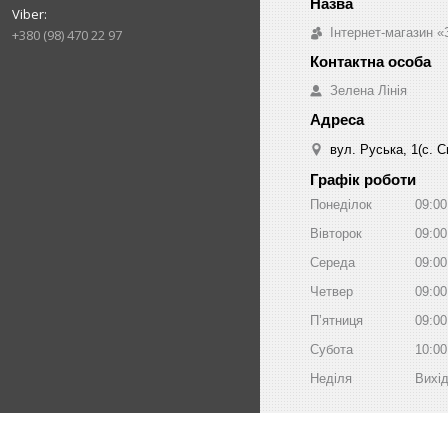
Інтернет-магазин «
+380 (98) 470 22 97
Зелена Лінія
вул. Руська, 1(с. 
Графік роботи
Понеділок
09:00
Вівторок
09:00
Середа
09:00
Четвер
09:00
Пʼятниця
09:00
Субота
10:00
Неділя
Вихі