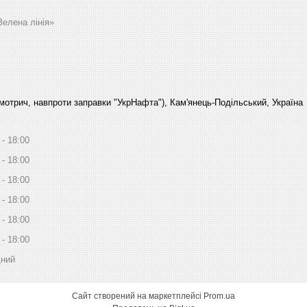
Зелена лінія»
Смотрич, навпроти заправки "УкрНафта"), Кам'янець-Подільський, Україна
18:00
18:00
18:00
18:00
18:00
18:00
дний
Сайт створений на маркетплейсі
Prom.ua