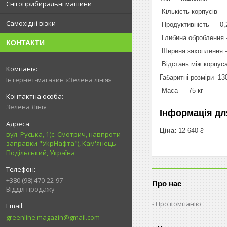
Снігоприбиральні машини
Кількість корпусів —
Самохідні візки
Продуктивність — 0,2
Глибина оброблення 
КОНТАКТИ
Ширина захоплення 
Відстань між корпус
Габаритні розміри 130
Інтернет-магазин «Зелена лінія»
Маса — 75 кг
Зелена Лінія
Інформація дл
Ціна:
12 640 ₴
вул. Руська, 1(с. Смотрич, навпроти
заправки "УкрНафта"), Кам'янець-
Подільський, Україна
+380 (98) 470-22-97
Про нас
Відділ продажу
Про компанію
greenline.magazin@gmail.com