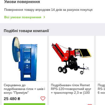
Умови повернення
Повернення товару впродовж 14 днів за рахунок покупця
Всі умови повернення
Подібні товари компанії
Серцевина до
Подрібнювач гілок Remet
Подр
подрібнювача гілок + шків і
RPS-120+поворотний круг
RS-1
конус "Преміум"
+ транспортер 2,3 м (100
6 но
мм, 6 ножів, 23 л.с./
25 480
₴
бензин)