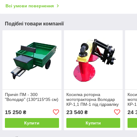
Всі умови повернення
Подібні товари компанії
Причіп ПМ - 300
Косилка роторна
Коси
"Володар" (130*115*35 см)
мототракторна Володар
мото
КР-1,1 ПМ-1 під гідравліку
КР-1
(ширина косіння 110 см)
(шир
15 250
23 540
24 
₴
₴
без гідроциліндру
без 
Купити
Купити