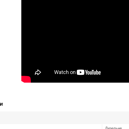
и
Дизельне