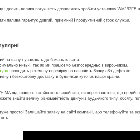
уму і досить велика потужність дозволяють зробити установку WM192FE 
рати палива гарантує довгий, приємний і продуктивний строк служби.
пулярні
ий на шану і уважність до бажань клієнта.
ксимально низькі, так як ми працюємо безпосередньо з виробником.
гуна
проходить ретельну перевірку на наявність браку або дефектів.
ивну і безкоштовну доставку в будь-який куточок нашої країни.
IMA від кращого китайського виробника, ви переконаєтеся, що це дійсно 
жете знайти велику різноманітність двигунів будь-якого типу, обсягу, пот
уже просто! Залишайте заявку на сайті компанії, або телефонуйте за вк
лять.