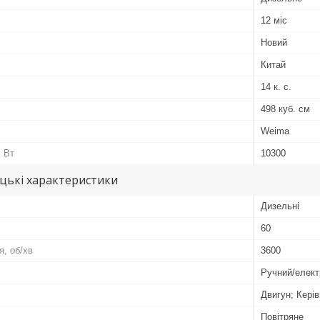
12 міс
Новий
Китай
14 к. с.
498 куб. см
Weima
, Вт
10300
цькі характеристики
Дизельні
60
я, об/хв
3600
Ручний/елект
Двигун; Керів
Повітряне