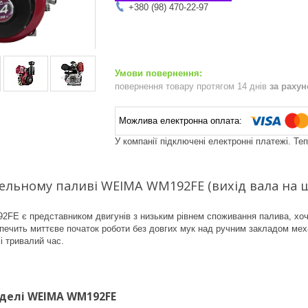
+380 (98) 470-22-97
повернення товару протягом 14 днів
за раху
У компанії підключені електронні платежі. Те
ельному паливі WEIMA WM192FE (вихід вала на 
E є представником двигунів з низьким рівнем споживання палива, хоча
печить миттєве початок роботи без довгих мук над ручним закладом мех
 тривалий час.
делі WEIMA WM192FE