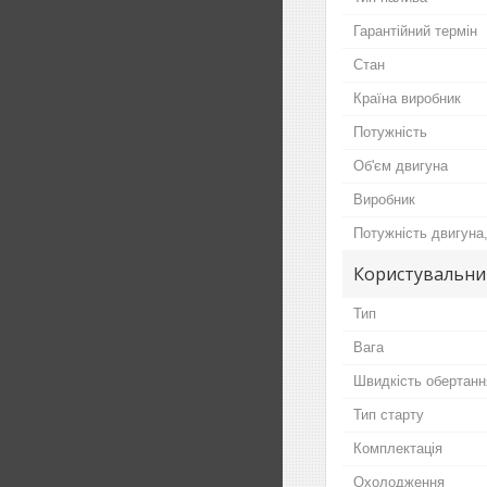
Гарантійний термін
Стан
Країна виробник
Потужність
Об'єм двигуна
Виробник
Потужність двигуна
Користувальни
Тип
Вага
Швидкість обертанн
Тип старту
Комплектація
Охолодження