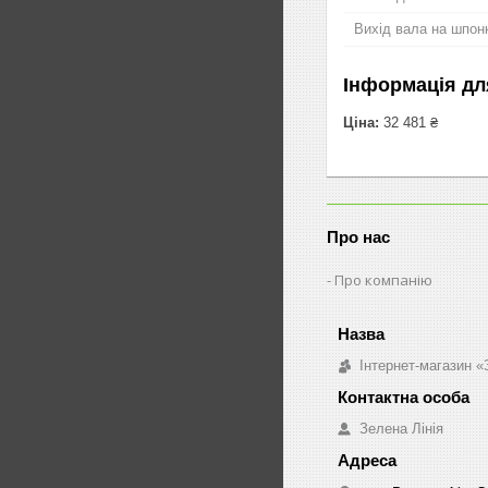
Вихід вала на шпон
Інформація дл
Ціна:
32 481 ₴
Про нас
Про компанію
Інтернет-магазин «
Зелена Лінія