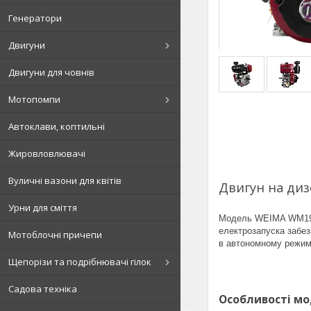
Генератори
Двигуни
Двигуни для човнів
Мотопомпи
Автоклави, коптильні
Жировловлювачі
Вуличні вазони для квітів
Двигун на диз
Урни для сміття
Модель WEIMA WM192F
електрозапуска забез
Мотоблочні причепи
в автономному режимі
Щепорізи та подрібнювачі гілок
Садова техніка
Особливості мо