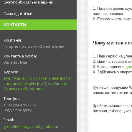
Снігоприбиральні машини
1. Низький рівень ш
Самохідні візки
водяних насосах.
2. Економічність вит
КОНТАКТИ
Чому ми так по
Інтернет-магазин «Зелена лінія»
1. Наш сервіс націлен
2. Ціни на товари ма
Зелена Лінія
3. Кожна одиниця
дви
4. Здійснюємо операт
вул. Руська, 1(с. Смотрич, навпроти
заправки "УкрНафта"), Кам'янець-
Купивши продукцію WE
Подільський, Україна
наших каталогах ви мо
+380 (98) 470-22-97
Зробити замовлення д
Відділ продажу
питання, які вас цікав
greenline.magazin@gmail.com