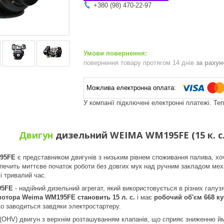
+380 (98) 470-22-97
повернення товару протягом 14 днів
за раху
У компанії підключені електронні платежі. Те
Двигун
дизельний WEIMA WM195FE (15 к. с.
95FE
є представником двигунів з низьким рівнем споживання палива, хо
печить миттєве початок роботи без довгих мук над ручним закладом мех
 тривалий час.
5FE
- надійний дизельний агрегат, який використовується в різних галузя
мотора Weima WM195FE становить 15 л. с.
і має
робочий об'єм 668 ку
ко заводиться завдяки электростартеру.
(OHV) двигун з верхнім розташуванням клапанів, що сприяє зниженню ймов