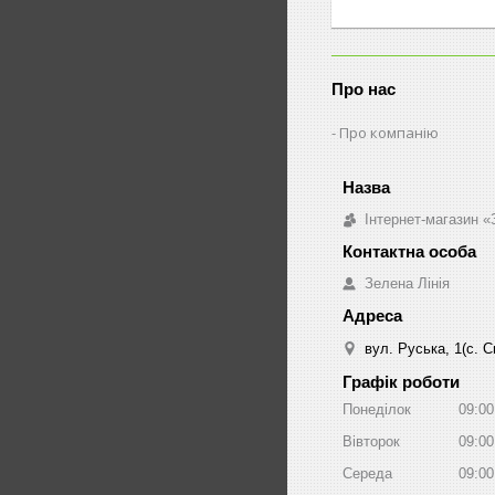
Про нас
Про компанію
Інтернет-магазин «
Зелена Лінія
вул. Руська, 1(с. 
Графік роботи
Понеділок
09:00
Вівторок
09:00
Середа
09:00