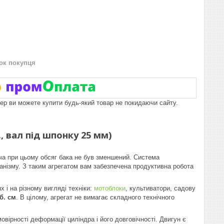
нок покупця
пер ви можете купити будь-який товар не покидаючи сайту.
, вал під шпонку 25 мм)
ча при цьому обсяг бака не був зменшений. Система
анізму. З таким агрегатом вам забезпечена продуктивна робота
х і на різному вигляді техніки:
мотоблоки
, культиватори, садову
б. см
. В цілому, агрегат не вимагає складного технічного
ірності деформації циліндра і його довговічності. Двигун є