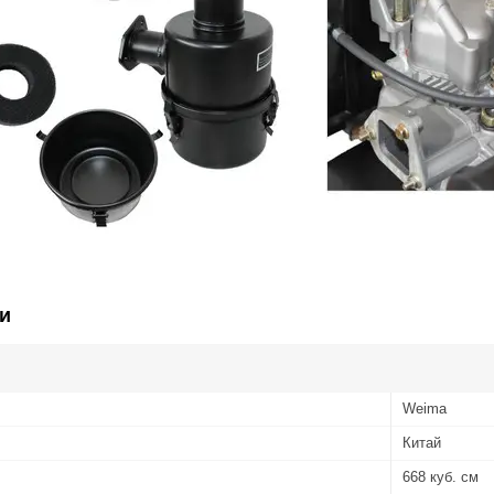
и
Weima
Китай
668 куб. см