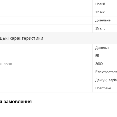
Новий
12 міс
Дизельне
15 к. с.
цькі характеристики
Дизельні
55
я, об/хв
3600
Електростар
Двигун; Керів
Повітряне
я замовлення