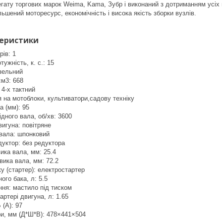
гату торгових марок Weima, Kama, Зубр і виконаний з дотриманням усіх 
льшений моторесурс, економічність і висока якість зборки вузлів.
теристики
рів: 1
ужність, к. с.: 15
зельний
см3: 668
: 4-х тактний
 на мотоблоки, культиватори,садову техніку
а (мм): 95
ідного вала, об/хв: 3600
игуна: повітряне
 вала: шпонковий
уктор: без редуктора
ика вала, мм: 25.4
ика вала, мм: 72.2
у (стартер): електростартер
ого бака, л: 5.5
ня: мастило під тиском
артері двигуна, л: 1.65
 (А): 97
ри, мм (Д*Ш*В): 478×441×504