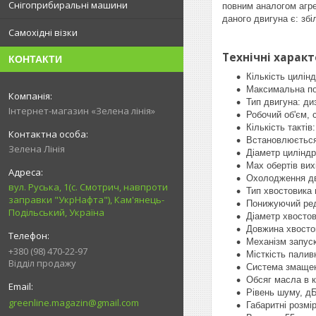
Снігоприбиральні машини
повним аналогом агре
даного двигуна є: збі
Самохідні візки
Технічні харак
КОНТАКТИ
Кількість цилінд
Максимальна пот
Тип двигуна: ди
Інтернет-магазин «Зелена лінія»
Робочий об'єм, 
Кількість тактів
Встановлюється
Зелена Лінія
Діаметр циліндр
Max обертів вих
Охолодження дв
вул. Руська, 1(с. Смотрич, навпроти
Тип хвостовика
заправки "УкрНафта"), Кам'янець-
Понижуючий ред
Подільський, Україна
Діаметр хвостов
Довжина хвостов
Механізм запуск
+380 (98) 470-22-97
Місткість паливн
Відділ продажу
Система змащен
Обсяг масла в к
Рівень шуму, дБ
greenline.magazin@gmail.com
Габаритні розмі