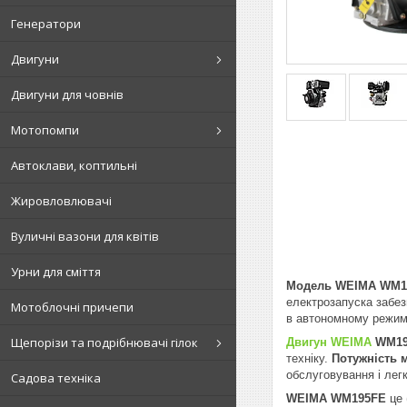
Генератори
Двигуни
Двигуни для човнів
Мотопомпи
Автоклави, коптильні
Жировловлювачі
Вуличні вазони для квітів
Урни для сміття
Модель WEIMA WM1
електрозапуска забез
Мотоблочні причепи
в автономному режимі
Щепорізи та подрібнювачі гілок
Двигун WEIMA
WM19
техніку.
Потужність 
обслуговування і лег
Садова техніка
WEIMA WM195FE
це 