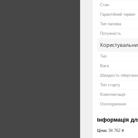
Стан
Гарантійний термін
Тип палива
Потужність
Користувальни
Тип
Вага
Швидкість обертанн
Тип старту
Комплектація
Охолодження
Інформація дл
Ціна:
34 762 ₴