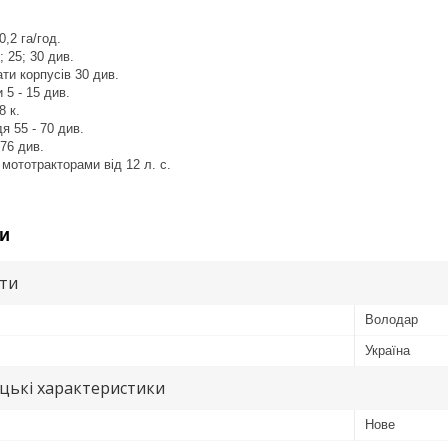
,2 га/год.
 25; 30 див.
ати корпусів 30 див.
 5 - 15 див.
8 к.
 55 - 70 див.
76 див.
 мототракторами від 12 л. с.
и
ути
Володар
Україна
цькі характеристики
Нове