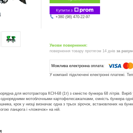
Купити з
+380 (98) 470-22-97
повернення товару протягом 14 днів
за раху
У компанії підключені електронні платежі. Те
орядна для мототрактора КСН-68 (1т) з ємністю бункера 68 літрів. Виріб
а однорядними мотоблочными картофелесажалками, ємність бункера одніє
шника, крок у низці визначає одна з трьох зірочок, встановлених на бунк
огою ланцюга і «ложечок» на ній.
и