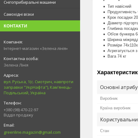
Снігоприбиральні машини
Тип навісний
Продуктивність 0
Самохідні візки
Крок посадки 20;
Діаметр підгорт
КОНТАКТИ
Глибина посадки
Об'єм бункера 6
Ширина міжряддя
Розміри 74х110х
Інтернет-магазин «Зелена лінія»
Агрегатується з
Вага 74 кг
Зелена Лінія
Характеристик
вул. Руська, 1(с. Смотрич, навпроти
Основні атриб
заправки "УкрНафта"), Кам'янець-
Подільський, Україна
Виробник
Країна виробник
+380 (98) 470-22-97
Відділ продажу
Користувальни
Стан
greenline.magazin@gmail.com