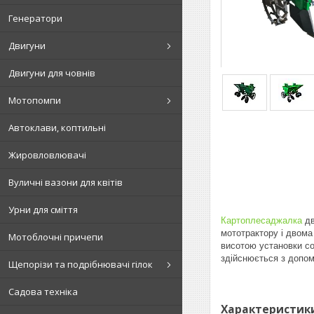
Генератори
Двигуни
Двигуни для човнів
Мотопомпи
Автоклави, коптильні
Жировловлювачі
Вуличні вазони для квітів
Урни для сміття
Картоплесаджалка
дв
мототрактору і двом
Мотоблочні причепи
висотою установки со
здійснюється з допом
Щепорізи та подрібнювачі гілок
Садова техніка
Характеристик