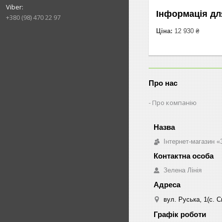
Інформація дл
+380 (98) 470 22 97
Ціна:
12 930 ₴
Про нас
Про компанію
Інтернет-магазин «
Зелена Лінія
вул. Руська, 1(с. 
Графік роботи