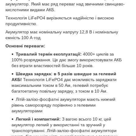
акумулятор. Який має ряд переваг над звичними свинцево-
кислотними видами АКБ.
Технологія LiFePO4 вирізняється надійністю і високою
продуктивністю.
Акумулятор має номінальну напругу 12,8 В і номінальну
ємність 100 А·год.
Основні переваги:
Тривалий термін експлуатації:
4000+ циклів за
100% розряджання. Це дає змогу використовувати АКБ
без втрати властивостей більше 10 років.
Швидка зарядка: в 5 разів швидше за гелевий
АКБ!
Технологія LiFePO4 дає можливість заряджати
максимальним током в 50 Ам, гелевий потребує
багатоетапну повільну зарядку, з током в 10 Ам.
Літій-залізо-фосфатні акумулятори мають нижчий
рівень саморозряду порівняно з гелевими
акумуляторами
Легкий і компактний:
З вагою всього 10 кг, цей
акумулятор легкий у використанні та зручний у
транспортуванні. Літій-залізо-фосфатні акумулятори