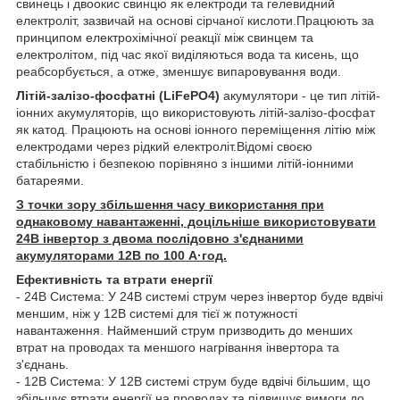
свинець і двоокис свинцю як електроди та гелевидний
електроліт, зазвичай на основі сірчаної кислоти.Працюють за
принципом електрохімічної реакції між свинцем та
електролітом, під час якої виділяються вода та кисень, що
реабсорбується, а отже, зменшує випаровування води.
Літій-залізо-фосфатні (LiFePO4)
акумулятори - це тип літій-
іонних акумуляторів, що використовують літій-залізо-фосфат
як катод. Працюють на основі іонного переміщення літію між
електродами через рідкий електроліт.Відомі своєю
стабільністю і безпекою порівняно з іншими літій-іонними
батареями.
З точки зору збільшення часу використання при
однаковому навантаженні, доцільніше використовувати
24В інвертор з двома послідовно з'єднаними
акумуляторами 12В по 100 А·год.
Ефективність та втрати енергії
- 24В Система: У 24В системі струм через інвертор буде вдвічі
меншим, ніж у 12В системі для тієї ж потужності
навантаження. Найменший струм призводить до менших
втрат на проводах та меншого нагрівання інвертора та
з'єднань.
- 12В Система: У 12В системі струм буде вдвічі більшим, що
збільшує втрати енергії на проводах та підвищує вимоги до