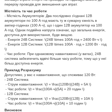
перерізу проводів для зменшення цих втрат.
Місткість та час роботи
- Місткість Акумуляторів: Два послідовно з'єднані 12В
акумулятори по 100 А·год мають ту ж сумарну ємність в
ампер-годинах (100 А·ч), що і один 12В акумулятор на 100
А·год. Однак подвійна напруга означає, що загальна енергія,
доступна для використання, буде вищою.
- Енергія 24В Системи: \(24В \times 100А·год = 2400 Вт·ч \)
- Енергія 12В Системи: \(12В \times 100А · год = 1200 Вт · год
\)
- Час роботи: При однаковому навантаженні (у ватах), 24В
система забезпечить вдвічі більше часу роботи, тому що у неї
більш доступна енергія.
Приклад Розрахунку
Допустимо, у вас є навантаження, що споживає 120 Вт:
- 24В Система:
- Струм навантаження: \(I = \frac{120Вт}{24В} = 5А \)
- Час роботи: \(t = \frac{100А·ч}{5А} = 20 годин \)
- 12В Система:
- Струм навантаження: \(I = \frac{120Вт}{12В} = 10А \)
- Час роботи: \(t = \frac{100А·ч}{10А} = 10 годин \)
Висновок