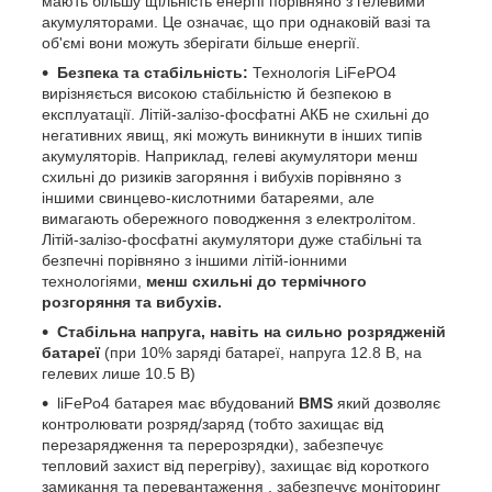
мають більшу щільність енергії порівняно з гелевими
акумуляторами. Це означає, що при однаковій вазі та
об'ємі вони можуть зберігати більше енергії.
Безпека та стабільність:
Технологія LiFePO4
вирізняється високою стабільністю й безпекою в
експлуатації. Літій-залізо-фосфатні АКБ не схильні до
негативних явищ, які можуть виникнути в інших типів
акумуляторів. Наприклад, гелеві акумулятори менш
схильні до ризиків загоряння і вибухів порівняно з
іншими свинцево-кислотними батареями, але
вимагають обережного поводження з електролітом.
Літій-залізо-фосфатні акумулятори дуже стабільні та
безпечні порівняно з іншими літій-іонними
технологіями,
менш схильні до термічного
розгоряння та вибухів.
Стабільна напруга, навіть на сильно розрядженій
батареї
(при 10% заряді батареї, напруга 12.8 В, на
гелевих лише 10.5 В)
liFePo4 батарея має вбудований
BMS
який дозволяє
контролювати розряд/заряд (тобто захищає від
перезарядження та перерозрядки), забезпечує
тепловий захист від перегріву), захищає від короткого
замикання та перевантаження , забезпечує моніторинг