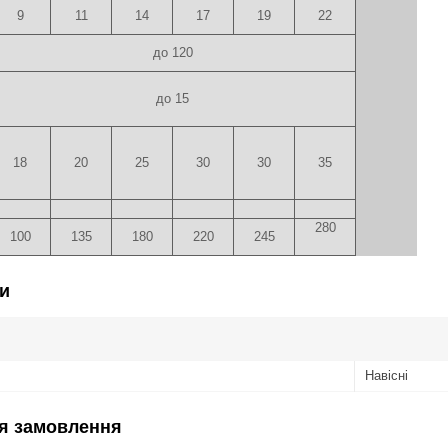
9
11
14
17
19
22
до 120
до 15
18
20
25
30
30
35
280
100
135
180
220
245
и
Навісні
я замовлення