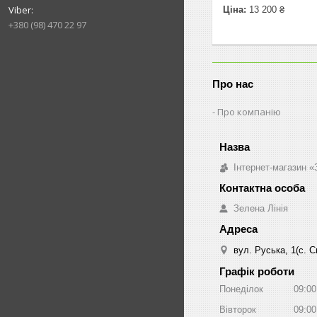
Ціна:
13 200 ₴
+380 (98) 470 22 97
Про нас
Про компанію
Інтернет-магазин «
Зелена Лінія
вул. Руська, 1(с. 
Графік роботи
Понеділок
09:00
Вівторок
09:00