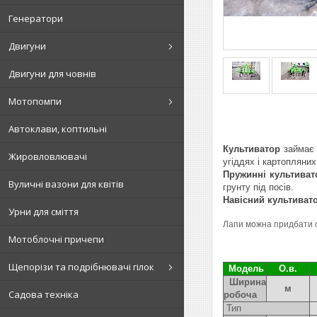
Генератори
Двигуни
Двигуни для човнів
Мотопомпи
Автоклави, коптильні
Культиватор
займає 
Жировловлювачі
угіддях і картопляних
Пружинні культиват
Вуличні вазони для квітів
грунту під посів.
Навісний культиват
Урни для сміття
Лапи можна придбати о
Мотоблочні причепи
Щепорізи та подрібнювачі гілок
Модель
О.в.
Ширина
м
Садова техніка
робоча
Тип