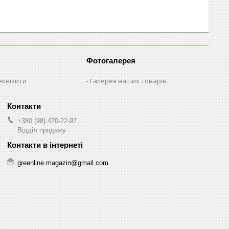
Фотогалерея
еквізити
Галерея наших товарів
+380 (98) 470-22-97
Відділ продажу
greenline.magazin@gmail.com