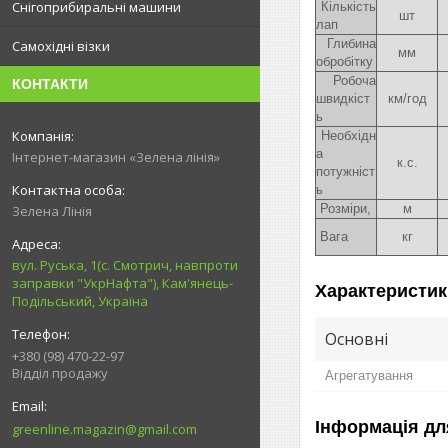
Снігоприбиральні машини
Кількість
шт
лап
Глибина
Самохідні візки
мм
обробітку
Робоча
КОНТАКТИ
швидкіст
км/год
ь
Необхідн
а
Інтернет-магазин «Зелена лінія»
к.с.
потужніст
ь
Розміри,
м
Зелена Лінія
Вага
кг
вул. Руська, 1(с. Смотрич, навпроти
заправки "УкрНафта"), Кам'янець-
Характеристик
Подільський, Україна
Основні
+380 (98) 470-22-97
Відділ продажу
Агрегатування
Інформація дл
greenline.magazin@gmail.com