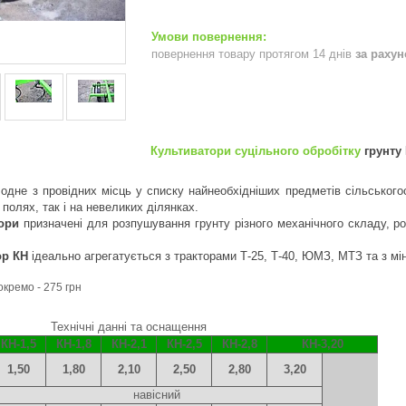
повернення товару протягом 14 днів
за раху
Культиватори суцільного обробітку
грунту 
одне з провідних місць у списку найнеобхідніших предметів сільськогос
 полях, так і на невеликих ділянках.
ори
призначені для розпушування грунту різного механічного складу, роз
ор КН
ідеально агрегатується з тракторами Т-25, Т-40, ЮМЗ, МТЗ та з мін
кремо - 275 грн
Технічні данні та оснащення
КН-1,5
КН
-1,8
КН
-2,1
КН
-2,5
КН
-2,8
КН
-3,20
1,50
1,80
2,10
2,50
2,80
3,20
навісний