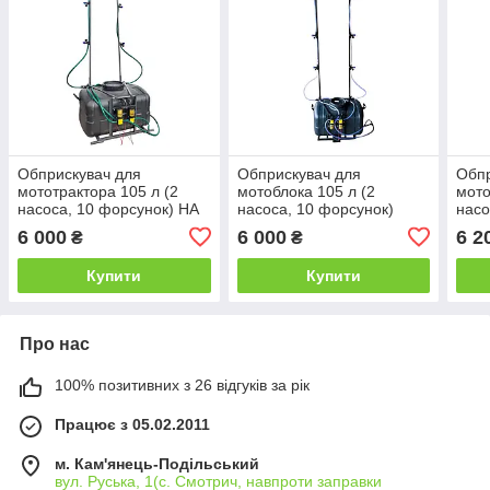
Обприскувач для
Обприскувач для
Обпр
мототрактора 105 л (2
мотоблока 105 л (2
мото
насоса, 10 форсунок) НА
насоса, 10 форсунок)
насо
ТРИ ТОЧКИ
6 000
6 000
6 2
₴
₴
Купити
Купити
Про нас
100% позитивних з 26 відгуків за рік
Працює з 05.02.2011
м. Кам'янець-Подільський
вул. Руська, 1(с. Смотрич, навпроти заправки