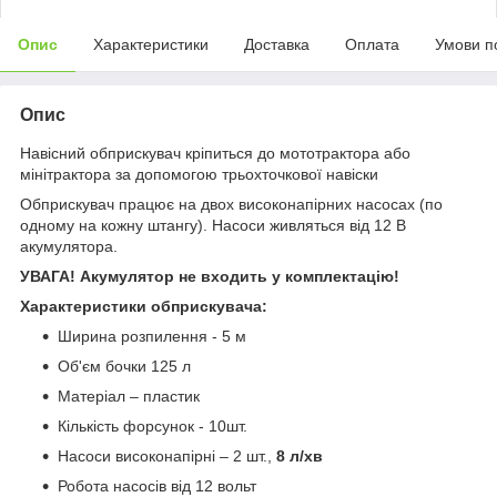
Опис
Характеристики
Доставка
Оплата
Умови п
Опис
Навісний обприскувач кріпиться до мототрактора або
мінітрактора за допомогою трьохточкової навіски
Обприскувач працює на двох високонапірних насосах (по
одному на кожну штангу). Насоси живляться від 12 В
акумулятора.
УВАГА! Акумулятор не входить у комплектацію!
Характеристики обприскувача:
Ширина розпилення - 5 м
Об'єм бочки 125 л
Матеріал – пластик
Кількість форсунок - 10шт.
Насоси високонапірні – 2 шт.,
8 л/хв
Робота насосів від 12 вольт