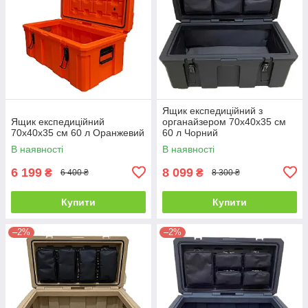
Ящик експедиційний з
Ящик експедиційний
органайзером 70х40х35 см
70х40х35 см 60 л Оранжевий
60 л Чорний
В наявності
В наявності
6 199
8 099
₴
₴
6 400 ₴
8 300 ₴
Купити
Купити
–2%
–2%