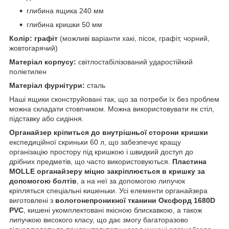
глибина ящика 240 мм
глибина кришки 50 мм
Колір: графіт
(можливі варіанти хакі, пісок, графіт, чорний,
жовтогарячий)
Матеріал корпусу:
світлостабілізований ударостійкий
поліетилен
Матеріал фурнітури:
сталь
Наші ящики сконструйовані так, що за потреби їх без проблем
можна складати стовпчиком. Можна використовувати як стіл,
підставку або сидіння.
Органайзер кріпиться до внутрішньої сторони кришки
експедиційної скриньки 60 л, що забезпечує кращу
організацію простору під кришкою і швидкий доступ до
дрібних предметів, що часто використовуються.
Пластина
MOLLE органайзеру міцно закріплюється в кришку за
допомогою болтів
, а на неї за допомогою липучок
кріпляться спеціальні кишеньки. Усі елементи органайзера
виготовлені з
вологонепроникної тканини Оксфорд 1680D
PVC
, кишені укомплектовані якісною блискавкою, а також
липучкою високого класу, що дає змогу багаторазово