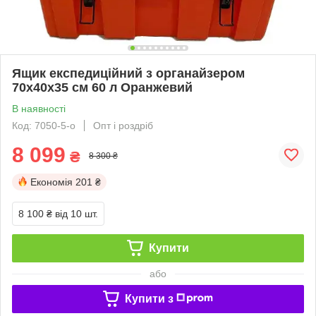
Ящик експедиційний з органайзером
70х40х35 см 60 л Оранжевий
В наявності
Код: 7050-5-о
Опт і роздріб
8 099
₴
8 300 ₴
Економія
201 ₴
8 100 ₴
від 10 шт.
Купити
або
Купити з