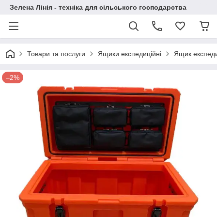
Зелена Лінія - техніка для сільського господарства
Товари та послуги
Ящики експедиційні
Ящик експеди
–2%