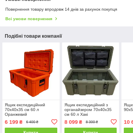
Повернення товару впродовж 14 днів за рахунок покупця
Всі умови повернення
Подібні товари компанії
Ящик експедиційний
Ящик експедиційний з
Ящик
70х40х35 см 60 л
органайзером 70х40х35
90х5
Оранжевий
см 60 л Хакі
6 199
8 099
10 
₴
₴
6 400 ₴
8 300 ₴
Купити
Купити