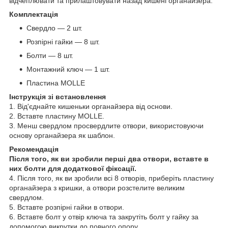
відчеплювати та прилаштовувати назад кишені органайзера.
Комплектація
Свердло — 2 шт.
Розпірні гайки — 8 шт.
Болти — 8 шт.
Монтажний ключ — 1 шт.
Пластина MOLLE
Інструкція зі встановлення
1. Від'єднайте кишеньки органайзера від основи.
2. Вставте пластину MOLLE.
3. Менш свердлом просвердлите отвори, використовуючи
основу органайзера як шаблон.
Рекомендація
Після того, як ви зробили перші два отвори, вставте в
них болти для додаткової фіксації.
4. Після того, як ви зробили всі 8 отворів, приберіть пластину
органайзера з кришки, а отвори розстелите великим
свердлом.
5. Вставте розпірні гайки в отвори.
6. Вставте болт у отвір ключа та закрутіть болт у гайку за
допомогою викрутки до повного опору.