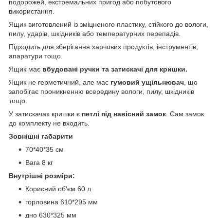
подорожей, екстремальних пригод або побутового
використання.
Ящик виготовлений із зміцненого пластику, стійкого до вологи,
пилу, ударів, шкідників або температурних перепадів.
Підходить для зберігання харчових продуктів, інструментів,
апаратури тощо.
Ящик має
вбудовані ручки та затискачі для кришки.
Ящик не герметичний, але має
гумовий ущільнювач
, що
запобігає проникненню всередину вологи, пилу, шкідників
тощо.
У затискачах кришки є
петлі під навісний замок
. Сам замок
до комплекту не входить.
Зовнішні габарити
70*40*35 см
Вага 8 кг
Внутрішні розміри:
Корисний об'єм 60 л
горловина 610*295 мм
дно 630*325 мм