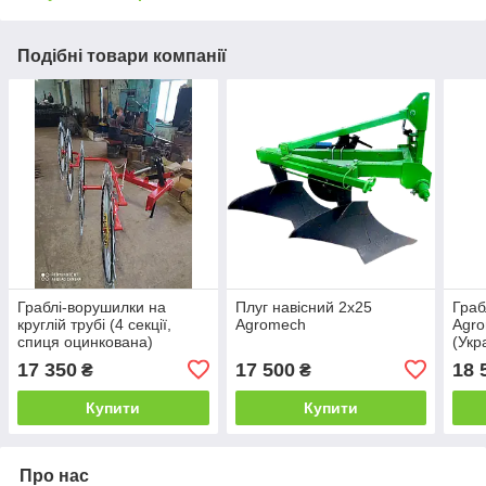
Подібні товари компанії
Граблі-ворушилки на
Плуг навісний 2х25
Граб
круглій трубі (4 секції,
Agromech
Agro
спиця оцинкована)
(Укр
спиц
17 350
17 500
18 
₴
₴
Купити
Купити
Про нас