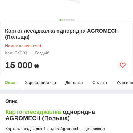
Картоплесаджалка однорядна AGROMECH
(Польща)
Немає в наявності
Код: РКС03
Роздріб
15 000
₴
Опис
Характеристики
Доставка
Оплата
Умови п
Опис
Картоплесаджалка
однорядна
AGROMECH (Польща)
Картоплесаджалка 1-рядна Agromech – це навісне