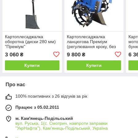
Картоплесаджалка
Картоплесаджалка
Карт
оборотна (диски 280 мм)
ланцюгова Преміум
мото
"Преміум"
(регулювання кроку, без
бунк
транспорт. коліс, 20 л,
3 060
9 800
6 3
₴
₴
бункер для добрив)
Купити
Купити
Про нас
100% позитивних з 26 відгуків за рік
Працює з 05.02.2011
м. Кам'янець-Подільський
вул. Руська, 1(с. Смотрич, навпроти заправки
"УкрНафта"), Кам'янець-Подільський, Україна