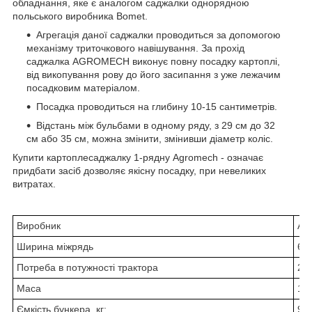
обладнання, яке є аналогом саджалки однорядною
польського виробника Bomet.
Агрегація даної саджалки проводиться за допомогою
механізму триточкового навішування. За прохід
саджалка AGROMECH виконує повну посадку картоплі,
від викопування рову до його засипання з уже лежачим
посадковим матеріалом.
Посадка проводиться на глибину 10-15 сантиметрів.
Відстань між бульбами в одному ряду, з 29 см до 32
см або 35 см, можна змінити, змінивши діаметр коліс.
Купити картоплесаджалку 1-рядну Agromech - означає
придбати засіб дозволяє якісну посадку, при невеликих
витратах.
Виробник
Ag
Ширина міжрядь
67
Потреба в потужності трактора
20.
Маса
130
Ємкість бункера, кг:
90