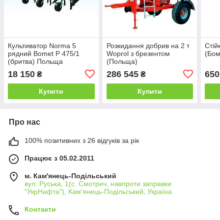
Культиватор Norma 5
Розкидання добрив на 2 т
Стій
рядний Bomet P 475/1
Woprol з брезентом
(Бом
(бритва) Польща
(Польща)
18 150
286 545
650
₴
₴
Купити
Купити
Про нас
100% позитивних з 26 відгуків за рік
Працює з 05.02.2011
м. Кам'янець-Подільський
вул. Руська, 1(с. Смотрич, навпроти заправки
"УкрНафта"), Кам'янець-Подільський, Україна
Контакти