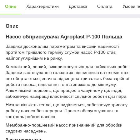
Опис
Характеристики
Доставка
Оплата
Умови п
Опис
Насос обприскувача Agroplast P-100 Польща
Завдяки досконалим параметрам та високій надійності
протягом тривалого терміну служби насос P-100 стає
найпопулярнішим на ринку.
Компактний, легкий, використовується для найважчих робіт.
Завдяки застосуванню голчастих підшипників на елементах,
що обертаються, значно підвищена тривалість безаварійної
роботи насоса, виділення тепла знижено до мінімуму.
Алюмінієвий поршень, що працює в чавунному циліндрі,
забезпечує найкращі властивості спільної роботи цієї пари.
Низька кількість тепла, що виділяється, забезпечує тривалу
роботу насоса без перерви. Просте обслуговування та
контроль роботи насоса.
Мембранно-поршневий насос призначений для обробки
садових насаджень.
Характеристики