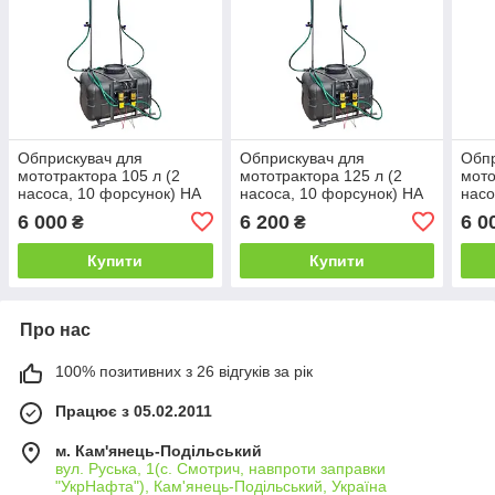
Обприскувач для
Обприскувач для
Обпр
мототрактора 105 л (2
мототрактора 125 л (2
мото
насоса, 10 форсунок) НА
насоса, 10 форсунок) НА
насо
ТРИ ТОЧКИ
ТРИ ТОЧКИ
6 000
6 200
6 0
₴
₴
Купити
Купити
Про нас
100% позитивних з 26 відгуків за рік
Працює з 05.02.2011
м. Кам'янець-Подільський
вул. Руська, 1(с. Смотрич, навпроти заправки
"УкрНафта"), Кам'янець-Подільський, Україна