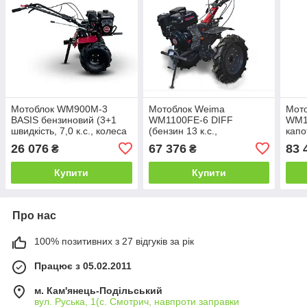
Мотоблок WM900M-3
Мотоблок Weima
Мот
BASIS бензиновий (3+1
WM1100FЕ-6 DIFF
WM11
швидкість, 7,0 к.с., колеса
(бензин 13 к.с.,
капо
19х7.00-8)
електростарт,
(бенз
26 076
67 376
83 
₴
₴
розблокіратори, 5,00-12)
КПП 
Купити
Купити
Про нас
100% позитивних з 27 відгуків за рік
Працює з 05.02.2011
м. Кам'янець-Подільський
вул. Руська, 1(с. Смотрич, навпроти заправки