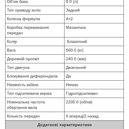
Об'єм бака
8.0 (л)
Тип приводу коліс
Задний
Колісна формула
4×2
Коробка перемикання
Механічна
передач
Колір
Блакитний
Вага
560.0 (кг)
Дорожній просвіт
240.0 (мм)
Тип двигуна
Дизельний
Блокування диференціала
Да
Наявність кабіни
Немає
Тип підсилювача керма
Гідропідсилювач
Номінальна частота
2200.0 (об/хв)
обертання вала
Кількість передач
6 вперед/2 назад
Додаткові характеристики