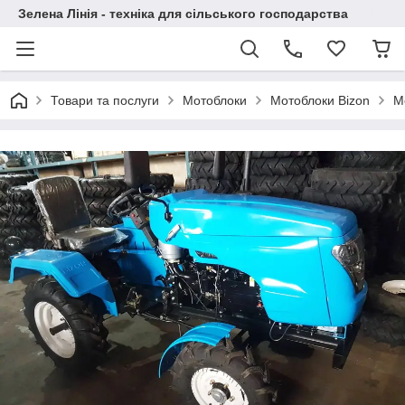
Зелена Лінія - техніка для сільського господарства
Товари та послуги
Мотоблоки
Мотоблоки Bizon
М