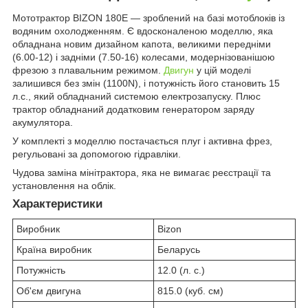
Мототрактор BIZON 180E — зроблений на базі мотоблоків із
водяним охолодженням. Є вдосконаленою моделлю, яка
обладнана новим дизайном капота, великими передніми
(6.00-12) і задніми (7.50-16) колесами, модернізованішою
фрезою з плавальним режимом.
Двигун
у цій моделі
залишився без змін (1100N), і потужність його становить 15
л.с., який обладнаний системою електрозапуску. Плюс
трактор обладнаний додатковим генератором заряду
акумулятора.
У комплекті з моделлю постачається плуг і активна фрез,
регульовані за допомогою гідравліки.
Чудова заміна мінітрактора, яка не вимагає реєстрації та
установлення на облік.
Характеристики
Виробник
Bizon
Країна виробник
Беларусь
Потужність
12.0 (л. с.)
Об'єм двигуна
815.0 (куб. см)