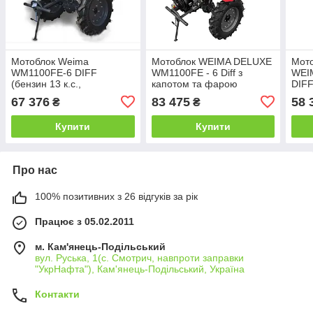
Мотоблок Weima
Мотоблок WEIMA DELUXE
Мото
WM1100FЕ-6 DIFF
WM1100FE - 6 Diff з
WEI
(бензин 13 к.с.,
капотом та фарою
DIFF
електростарт,
(бензин 16 к.с., ел.старт.,
EVRO
67 376
83 475
58 
₴
₴
розблокіратори, 5,00-12)
КПП 4+2 скор, 5,00-12)
дифе
5х12
Купити
Купити
Про нас
100% позитивних з 26 відгуків за рік
Працює з 05.02.2011
м. Кам'янець-Подільський
вул. Руська, 1(с. Смотрич, навпроти заправки
"УкрНафта"), Кам'янець-Подільський, Україна
Контакти