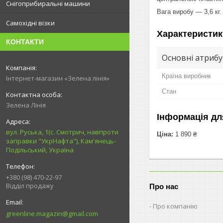
Снігоприбиральні машини
Вага виробу — 3,6 кг.
Самохідні візки
Характеристик
КОНТАКТИ
Основні атриб
Країна виробник
Інтернет-магазин «Зелена лінія»
Стан
Зелена Лінія
Інформація дл
вул. Руська, 1(с. Смотрич, навпроти
Ціна:
1 890 ₴
заправки "УкрНафта"), Кам'янець-
Подільський, Україна
+380 (98) 470-22-97
Відділ продажу
Про нас
Про компанію
greenline.magazin@gmail.com