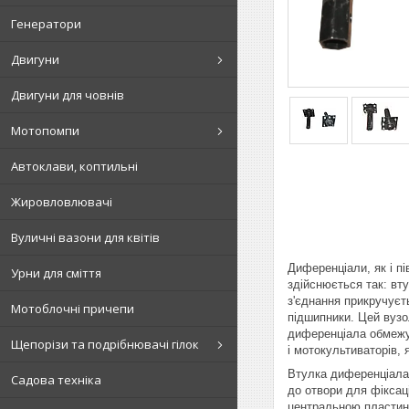
Генератори
Двигуни
Двигуни для човнів
Мотопомпи
Автоклави, коптильні
Жировловлювачі
Вуличні вазони для квітів
Диференціали, як і п
Урни для сміття
здійснюється так: вт
з'єднання прикручуєт
Мотоблочні причепи
підшипники. Цей вузо
диференціала обмежу
Щепорізи та подрібнювачі гілок
і мотокультиваторів,
Втулка диференціала 
Садова техніка
до отвори для фіксаці
центральною пластино