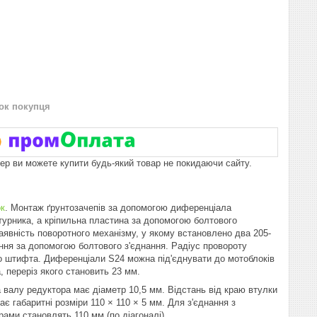
нок покупця
пер ви можете купити будь-який товар не покидаючи сайту.
к
. Монтаж ґрунтозачепів за допомогою диференціала
турника, а кріпильна пластина за допомогою болтового
 наявність поворотного механізму, у якому встановлено два 205-
ння за допомогою болтового з'єднання. Радіус провороту
о штифта. Диференціали S24 можна під'єднувати до мотоблоків
 переріз якого становить 23 мм.
а валу редуктора має діаметр 10,5 мм. Відстань від краю втулки
ає габаритні розміри 110 × 110 × 5 мм. Для з'єднання з
ами становлять 110 мм (по діагоналі).