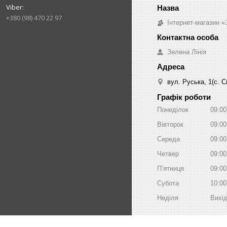
+380 (98) 470 22 97
Інтернет-магазин «
Зелена Лінія
вул. Руська, 1(с. 
Графік роботи
Понеділок
09:00
Вівторок
09:00
Середа
09:00
Четвер
09:00
Пʼятниця
09:00
Субота
10:00
Неділя
Вихі