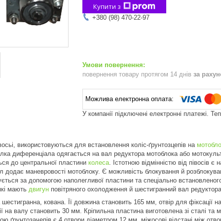
Купити з
+380 (98) 470-22-97
повернення товару протягом 14 днів
за раху
У компанії підключені електронні платежі. Те
івосьі, використовуються для встановлення коліс-ґрунтозцепів на
мотобло
улка диференціала одягається на вал редуктора мотоблока або мотокуль
ься до центральної пластини
колеса
. Істотною відмінністю від півосів є
л додає маневровості мотоблоку. Є можливість блокування й розблокува
ється за допомогою наполегливої пластини та спеціально встановленог
 які мають
двигун
повітряного охолодження й шестигранний вал редуктора,
шестигранна, кована. Її довжина становить 165 мм, отвір для фіксації н
ї на валу становить 30 мм. Кріпильна пластина виготовлена зі сталі та м
ю ґрунтозачепів є 4 отвори діаметром 12 мм, міжосові відстані між отвор