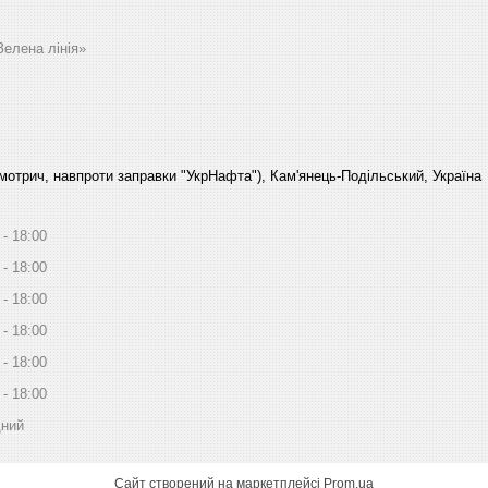
Зелена лінія»
Смотрич, навпроти заправки "УкрНафта"), Кам'янець-Подільський, Україна
18:00
18:00
18:00
18:00
18:00
18:00
дний
Сайт створений на маркетплейсі
Prom.ua