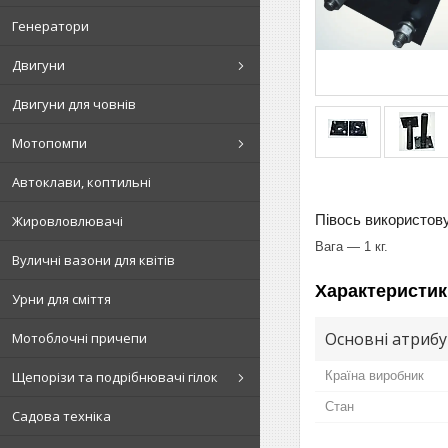
Генератори
Двигуни
Двигуни для човнів
Мотопомпи
Автоклави, коптильні
Півось використову
Жировловлювачі
Вага — 1 кг.
Вуличні вазони для квітів
Характеристик
Урни для сміття
Основні атриб
Мотоблочні причепи
Країна виробник
Щепорізи та подрібнювачі гілок
Стан
Садова техніка