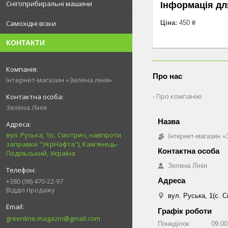
Снігоприбиральні машини
Інформація дл
Ціна:
450 ₴
Самохідні візки
КОНТАКТИ
Про нас
Інтернет-магазин «Зелена лінія»
Про компанію
Зелена Лінія
вул. Руська, 1(с. Смотрич, навпроти
Інтернет-магазин «
заправки "УкрНафта"), Кам'янець-
Подільський, Україна
Зелена Лінія
+380 (98) 470-22-97
Відділ продажу
вул. Руська, 1(с. 
Графік роботи
greenline.magazin@gmail.com
Понеділок
09:00