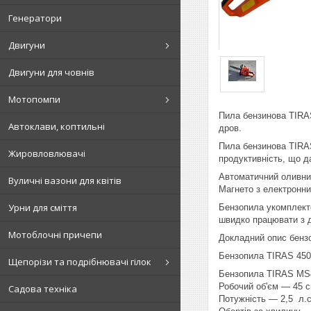
Генератори
Двигуни
Двигуни для човнів
Мотопомпи
Пила бензинова TIRAS
Автоклави, коптильні
дров.
Пила бензинова TIRA
Жировловлювачі
продуктивність, що д
Автоматичний оливний
Вуличні вазони для квітів
Магнето з електронн
Урни для сміття
Бензопила укомплекто
швидко працювати з 
Мотоблочні причепи
Докладний опис бенз
Бензопила TIRAS 45
Щепорізи та подрібнювачі гілок
Бензопила TIRAS MS
Робочий об'єм — 45 
Садова техніка
Потужність — 2,5 л.с