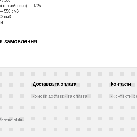
— 7500
і (олія/бензин) — 1/25
 — 550 см3
60 см3
см
я замовлення
Доставка та оплата
Контакти
Умови доставки та оплата
Контакти, р
Зелена лінія»