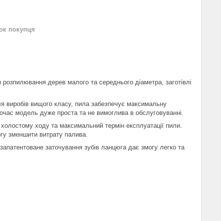
нок покупця
розпилювання дерев малого та середнього діаметра, заготівлі
я виробів вищого класу, пила забезпечує максимальну
ночас модель дуже проста та не вимоглива в обслуговуванні.
 холостому ходу та максимальний термін експлуатації пили.
гу зменшити витрату палива.
запатентоване заточування зубів ланцюга дає змогу легко та