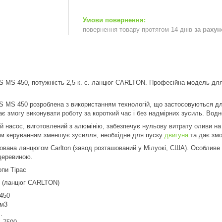
повернення товару протягом 14 днів
за раху
 MS 450, потужність 2,5 к. с. ланцюг CARLTON. Професійна модель для 
S MS 450 розроблена з використанням технологій, що застосовуються дл
ає змогу виконувати роботу за короткий час і без надмірних зусиль. Вод
 насос, виготовлений з алюмінію, забезпечує нульову витрату оливи на
им керуванням зменшує зусилля, необхідне для пуску
двигуна
та дає змо
вана ланцюгом Carlton (завод розташований у Мілуокі, США). Особливе 
деревиною.
опи Тірас
0 (ланцюг CARLTON)
450
см3
.