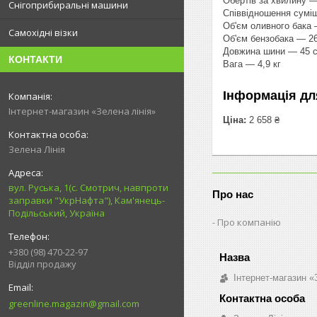
Обертів за хвилину 
Снігоприбиральні машини
Співвідношення суміш
Об'єм оливного бака
Самохідні візки
Об'єм бензобака — 2
Довжина шини — 45 
КОНТАКТИ
Вага — 4,9 кг
Інформація дл
Інтернет-магазин «Зелена лінія»
Ціна:
2 658 ₴
Зелена Лінія
вул. Руська, 1(с. Смотрич, навпроти
Про нас
заправки "УкрНафта"), Кам'янець-
Подільський, Україна
Про компанію
+380 (98) 470-22-97
Відділ продажу
Інтернет-магазин «
greenline.magazin@gmail.com