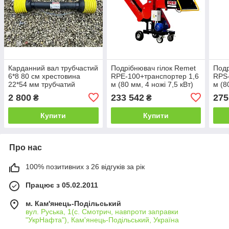
Карданний вал трубчастий
Подрібнювач гілок Remet
Подр
6*8 80 см хрестовина
RPE-100+транспортер 1,6
RPS-
22*54 мм трубчатий
м (80 мм, 4 ножі 7,5 кВт)
м (8
бенз
2 800
233 542
275
₴
₴
Купити
Купити
Про нас
100% позитивних з 26 відгуків за рік
Працює з 05.02.2011
м. Кам'янець-Подільський
вул. Руська, 1(с. Смотрич, навпроти заправки
"УкрНафта"), Кам'янець-Подільський, Україна