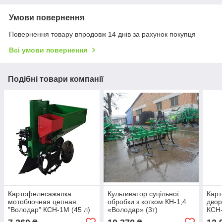
Умови повернення
Повернення товару впродовж 14 днів за рахунок покупця
Всі умови повернення
Подібні товари компанії
Картофелесажалка
Культиватор суцільної
Кар
мотоблочная цепная
обробки з котком КН-1,4
двор
"Володар" КСН-1М (45 л)
«Володар» (3т)
КСН-
с бункером для
мото