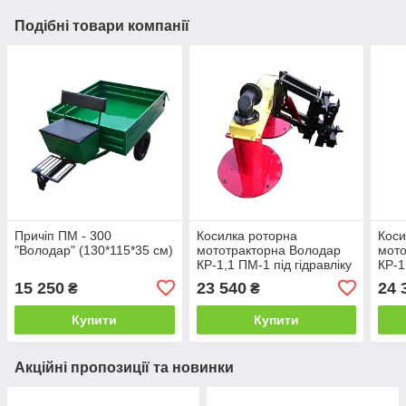
Подібні товари компанії
Причіп ПМ - 300
Косилка роторна
Коси
"Володар" (130*115*35 см)
мототракторна Володар
мото
КР-1,1 ПМ-1 під гідравліку
КР-1
(ширина косіння 110 см)
(шир
15 250
23 540
24 
₴
₴
без гідроциліндру
без 
Купити
Купити
Акційні пропозиції та новинки