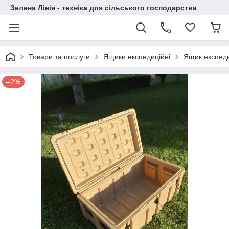
Зелена Лінія - техніка для сільського господарства
Товари та послуги
Ящики експедиційні
Ящик експеди
–2%