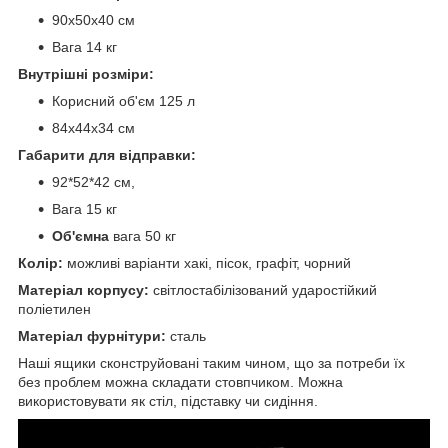
90х50х40 см
Вага 14 кг
Внутрішні розміри:
Корисний об'єм 125 л
84х44х34 см
Габарити для відправки:
92*52*42 см,
Вага 15 кг
Об'ємна
вага 50 кг
Колір:
можливі варіанти хакі, пісок, графіт, чорний
Матеріал корпусу:
світлостабілізований ударостійкий
поліетилен
Матеріал фурнітури:
сталь
Наші ящики сконструйовані таким чином, що за потреби їх
без проблем можна складати стовпчиком. Можна
використовувати як стіл, підставку чи сидіння.