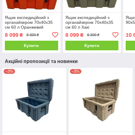
Ящик експедиційний з
Ящик експедиційний з
Ящик
органайзером 70х40х35
органайзером 70х40х35
90х5
см 60 л Оранжевий
см 60 л Хакі
8 099
8 099
10 
₴
₴
8 300 ₴
8 300 ₴
Купити
Купити
Акційні пропозиції та новинки
–3%
–3%