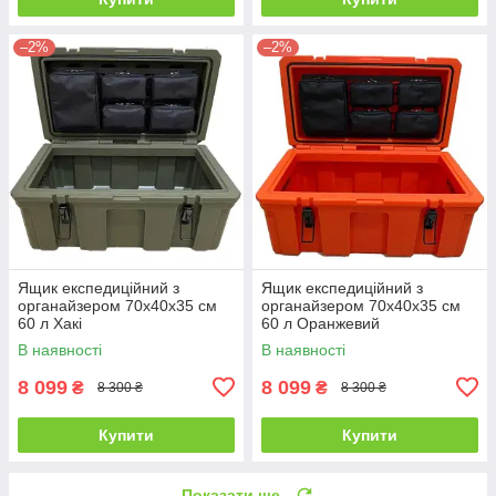
–2%
–2%
Ящик експедиційний з
Ящик експедиційний з
органайзером 70х40х35 см
органайзером 70х40х35 см
60 л Хакі
60 л Оранжевий
В наявності
В наявності
8 099
8 099
₴
₴
8 300 ₴
8 300 ₴
Купити
Купити
Показати ще