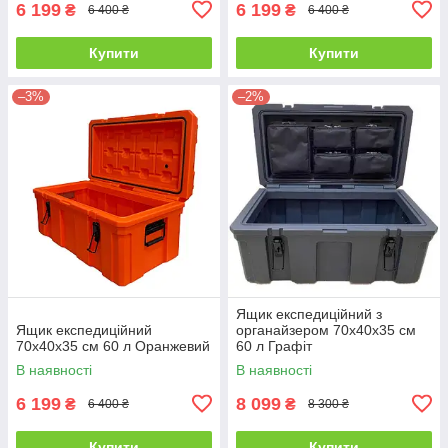
6 199
6 199
₴
₴
6 400 ₴
6 400 ₴
Купити
Купити
–3%
–2%
Ящик експедиційний з
Ящик експедиційний
органайзером 70х40х35 см
70х40х35 см 60 л Оранжевий
60 л Графіт
В наявності
В наявності
6 199
8 099
₴
₴
6 400 ₴
8 300 ₴
Купити
Купити