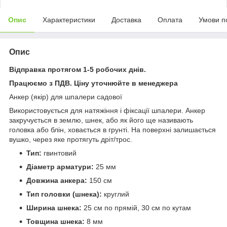
Опис
Характеристики
Доставка
Оплата
Умови п
Опис
Відправка протягом 1-5 робочих днів.
Працюємо з ПДВ. Ціну уточнюйте в менеджера
Анкер (якір) для шпалери садової
Використовується для натяжіння і фіксації шпалери. Анкер
закручується в землю, шнек, або як його ще називають
головка або блін, ховається в грунті. На поверхні залишається
вушко, через яке протягуть дріт/трос.
Тип:
гвинтовий
Діаметр арматури:
25 мм
Довжина анкера:
150 см
Тип головки (шнека):
круглий
Ширина шнека:
25 см по прямій, 30 см по кутам
Товщина шнека:
8 мм